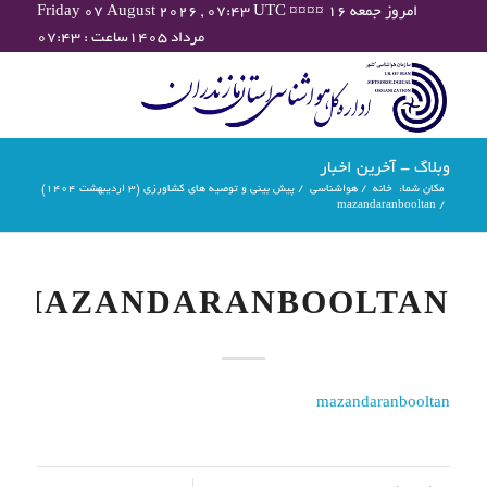
Friday 07 August 2026 , 07:43 UTC ¤¤¤¤ امروز جمعه ۱۶
مرداد ۱۴۰۵ساعت : ۰۷:۴۳
وبلاگ - آخرین اخبار
مکان شما:
خانه
/
هواشناسی
/
پیش بینی و توصیه های کشاورزی (3 اردیبهشت ۱۴۰۴)
mazandaranbooltan
/
MAZANDARANBOOLTAN
mazandaranbooltan