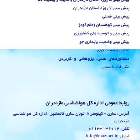
پیش بینی 7 روزه استان مازندران
پیش بینی فصلی
پیش بینی کوهستان (علم کوه)
پیش بینی و توصیه های کشاورزی
پیش بینی وضعیت پایداری جو
تحلیل وضعیت جوی
دستاوردهای-علمی،-پژوهشی-و-کاربردی
نشریات تخصصی
روابط عمومی اداره کل هواشناسی مازندران
آدرس: ساری – کیلومتر 5 اتوبان ساری قائمشهر- اداره کل هواشناسی
مازندران
تلفن: 01133136012
ایمیل: info@mazmet.ir