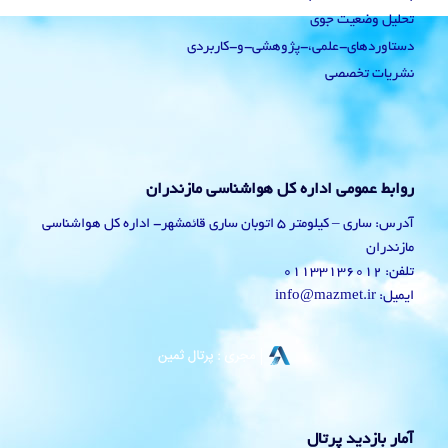
تحلیل وضعیت جوی
دستاوردهای-علمی،-پژوهشی-و-کاربردی
نشریات تخصصی
روابط عمومی اداره کل هواشناسی مازندران
آدرس: ساری – کیلومتر 5 اتوبان ساری قائمشهر- اداره کل هواشناسی
مازندران
تلفن: 01133136012
ایمیل: info@mazmet.ir
آمار بازدید پرتال