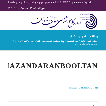
Friday 07 August 2026 , 22:22 UTC ¤¤¤¤ امروز جمعه ۱۶
مرداد ۱۴۰۵ساعت : ۲۲:۲۲
وبلاگ - آخرین اخبار
مکان شما:
خانه
/
هواشناسی
/
پیش بینی و توصیه های کشاورزی (30مهر۱۴۰۲)
/
mazandaranbooltan
MAZANDARANBOOLTAN
mazandaranbooltan