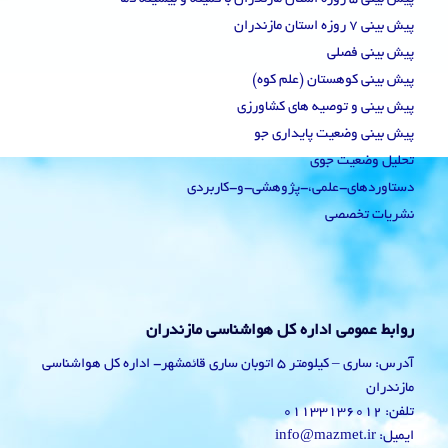
پیش بینی 7 روزه استان مازندران
پیش بینی فصلی
پیش بینی کوهستان (علم کوه)
پیش بینی و توصیه های کشاورزی
پیش بینی وضعیت پایداری جو
تحلیل وضعیت جوی
دستاوردهای-علمی،-پژوهشی-و-کاربردی
نشریات تخصصی
روابط عمومی اداره کل هواشناسی مازندران
آدرس: ساری – کیلومتر 5 اتوبان ساری قائمشهر- اداره کل هواشناسی
مازندران
تلفن: 01133136012
ایمیل: info@mazmet.ir