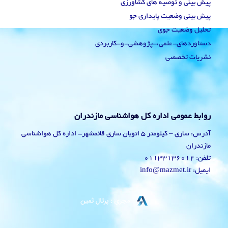
پیش بینی و توصیه های کشاورزی
پیش بینی وضعیت پایداری جو
تحلیل وضعیت جوی
دستاوردهای-علمی،-پژوهشی-و-کاربردی
نشریات تخصصی
روابط عمومی اداره کل هواشناسی مازندران
آدرس: ساری – کیلومتر 5 اتوبان ساری قائمشهر- اداره کل هواشناسی
مازندران
تلفن: 01133136012
ایمیل: info@mazmet.ir