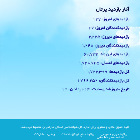
آمار بازدید پرتال
127
بازدیدهای امروز:
67
بازدیدکنندگان امروز:
2,225
بازدیدهای دیروز:
1,248
بازدیدکنندگان دیروز:
63,734
بازدیدهای این ماه:
1,720,745
بازدیدهای امسال:
1,722,399
کل بازدیدها:
1,766,252
کل بازدیدکنند‌گان:
14 مرداد 1405
تاریخ به‌روزشدن سایت:
کلیه حقوق مادی و معنوی برای اداره کل هواشناسی استان مازندران محفوظ می باشد.
بیانیه حریم خصوصی
بیانیه سطح توافق خدمات
راهبرد مشارکت
اساسنامه و خط مشی