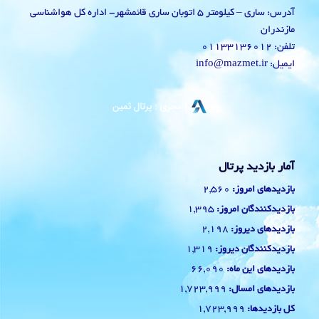
آدرس: ساری – کیلومتر 5 اتوبان ساری قائمشهر- اداره کل هواشناسی
مازندران
تلفن: 01133136012
ایمیل: info@mazmet.ir
آمار بازدید پرتال
2,560
بازدیدهای امروز:
1,395
بازدیدکنندگان امروز:
2,198
بازدیدهای دیروز:
1,319
بازدیدکنندگان دیروز:
66,090
بازدیدهای این ماه:
1,723,999
بازدیدهای امسال:
1,723,999
کل بازدیدها: