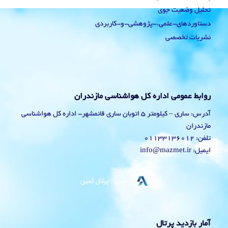
تحلیل وضعیت جوی
دستاوردهای-علمی،-پژوهشی-و-کاربردی
نشریات تخصصی
روابط عمومی اداره کل هواشناسی مازندران
آدرس: ساری – کیلومتر 5 اتوبان ساری قائمشهر- اداره کل هواشناسی
مازندران
تلفن: 01133136012
ایمیل: info@mazmet.ir
آمار بازدید پرتال