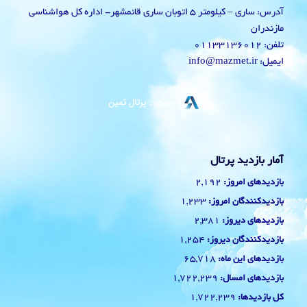
آدرس: ساری – کیلومتر 5 اتوبان ساری قائمشهر- اداره کل هواشناسی
مازندران
تلفن: 01133136012
ایمیل: info@mazmet.ir
آمار بازدید پرتال
2,192
بازدیدهای امروز:
1,233
بازدیدکنندگان امروز:
2,381
بازدیدهای دیروز:
1,254
بازدیدکنندگان دیروز:
65,718
بازدیدهای این ماه:
1,722,239
بازدیدهای امسال:
1,722,239
کل بازدیدها: