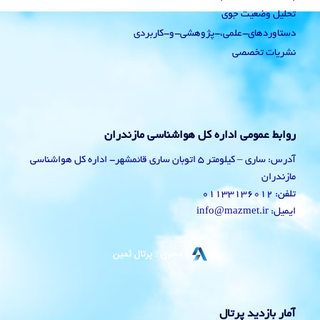
تحلیل وضعیت جوی
دستاوردهای-علمی،-پژوهشی-و-کاربردی
نشریات تخصصی
روابط عمومی اداره کل هواشناسی مازندران
آدرس: ساری – کیلومتر 5 اتوبان ساری قائمشهر- اداره کل هواشناسی
مازندران
تلفن: 01133136012
ایمیل: info@mazmet.ir
آمار بازدید پرتال