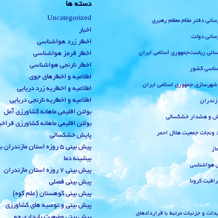
دسته ها
Uncategorized
رسانی دفتر مقام معظم رهبری
اخبار
رسانی دولت
اخطار زرد هواشناسی
‌رسانی ریاست‌جمهوری اسلامی ایران
اخطار قرمز هواشناسی
اخطار نارنجی هواشناسی
ناسی کشور
اطلاعیه و اخطارهای جوی
 شهرسازی جمهوری اسلامی ایران
اطلاعیه و اخطاریه زرد دریایی
اطلاعیه و اخطاریه نارنجی دریایی
زندران
بولتن اقلیمی ماهانه کشاورزی آمل
یش و هشدار خشکسالی
بولتن اقلیمی ماهانه کشاورزی قراخ
 ونجات جمعیت هلال احمر
پایش خشکسالی
پیش بینی 5 روزه استان مازندران
از
بیشینه دما
ی هواشناسی
پیش بینی 7 روزه استان مازندران
راقبت کرونا
پیش بینی فصلی
پیش بینی کوهستان (علم کوه)
پیش بینی و توصیه های کشاورزی
دات و جزئیات مرتبط با قراردادهای
پیش بینی وضعیت پایداری جو