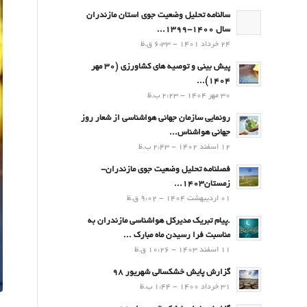
سالنامه تحلیل وضعیت جوی استان مازندران
سال 1400-1399...
24 خرداد 1401 - 6:33 ق.ظ
پیش بینی و توصیه های کشاورزی (30 مهر
۱۴۰۴)...
30 مهر 1404 - 2:23 ب.ظ
رونمایی سازمان جهانی هواشناسی از شعار روز
جهانی هواشناس...
12 اسفند 1402 - 2:43 ب.ظ
فصلنامه تحلیل وضعیت جوی مازندران-
زمستان۱۴۰۳...
01 اردیبهشت 1404 - 9:02 ق.ظ
.پيام تبريك مدیرکل هواشناسی مازندران به
مناسبت فرا رسيدن ماه مبارك ...
11 اسفند 1403 - 10:26 ق.ظ
گزارش پایش خشکسالی شهریور 98
31 خرداد 1400 - 1:44 ب.ظ