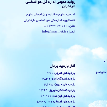
روابط عمومی اداره کل هواشناسی
مازندران
آدرس: ساری – کیلومتر 5 اتوبان ساری
قائمشهر- اداره کل هواشناسی مازندران
تلفن: 01133136012
ایمیل: info@mazmet.ir
یل
آمار بازدید پرتال
 با کمینه و
670
بازدیدهای امروز:
383
بازدیدکنندگان امروز:
2,198
بازدیدهای دیروز:
1,319
بازدیدکنندگان دیروز:
64,200
بازدیدهای این ماه:
1,722,109
بازدیدهای امسال: