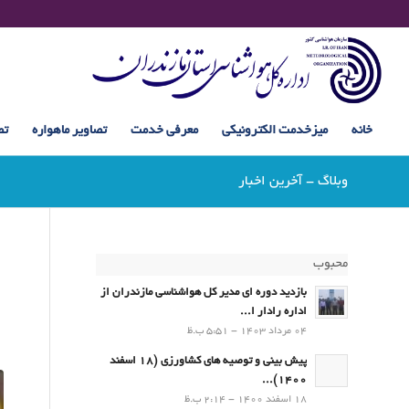
خانه
میزخدمت الکترونیکی
معرفی خدمت
تصاویر ماهواره
تص
وبلاگ - آخرین اخبار
محبوب
بازدید دوره ای مدیر کل هواشناسی مازندران از
اداره رادار ا...
04 مرداد 1403 - 5:51 ب.ظ
پیش بینی و توصیه های کشاورزی (18 اسفند
1400)...
18 اسفند 1400 - 2:14 ب.ظ