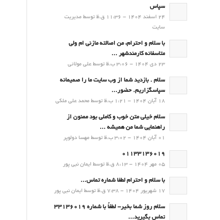
سپاس
24 اسفند 1404 - 11:36 ق.ظ توسط مدیریت
سایت
با سلام و احترام، من اصالته مازنی ام ولی
متاسفانه کارمندشهر ...
23 دی 1404 - 3:06 ب.ظ توسط علی مولائی
سلام . بازدید شما از وب سایت ما را صمیمانه
سپاسگزاریم. حضور...
18 آبان 1404 - 1:21 ب.ظ توسط محمد علی ملکی
سلام خیلی متن خوب و کاملی بود ممنون از
راهنمایی شما من همیشه ...
01 آبان 1404 - 3:02 ب.ظ توسط مهسا دولوپر
01133136019
05 مهر 1404 - 8:13 ق.ظ توسط ایمان نبی پور
با سلام و احترام لطفا شماره تماس...
17 شهریور 1404 - 7:38 ق.ظ توسط ایمان نبی پور
سلام روز شما بخیر- لطفاً با شماره 33136019
تماس بگیرید...