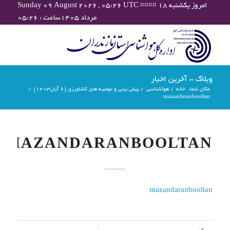
Sunday 09 August 2026 , 05:26 UTC ¤¤¤¤ امروز یکشنبه ۱۸
مرداد ۱۴۰۵ساعت : ۰۵:۲۶
وبلاگ - آخرین اخبار
مکان شما:
خانه
/
هواشناسی
/
پیش بینی و توصیه های کشاورزی (6 آبان۱۴۰۳)
/
mazandaranbooltan
MAZANDARANBOOLTAN
mazandaranbooltan