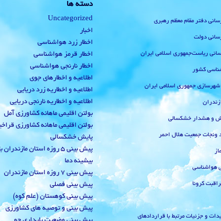
دسته ها
Uncategorized
رسانی دفتر مقام معظم رهبری
اخبار
رسانی دولت
اخطار زرد هواشناسی
‌رسانی ریاست‌جمهوری اسلامی ایران
اخطار قرمز هواشناسی
اخطار نارنجی هواشناسی
ناسی کشور
اطلاعیه و اخطارهای جوی
 شهرسازی جمهوری اسلامی ایران
اطلاعیه و اخطاریه زرد دریایی
اطلاعیه و اخطاریه نارنجی دریایی
زندران
بولتن اقلیمی ماهانه کشاورزی آمل
یش و هشدار خشکسالی
بولتن اقلیمی ماهانه کشاورزی قراخ
 ونجات جمعیت هلال احمر
پایش خشکسالی
پیش بینی 5 روزه استان مازندران
از
بیشینه دما
ی هواشناسی
پیش بینی 7 روزه استان مازندران
راقبت کرونا
پیش بینی فصلی
پیش بینی کوهستان (علم کوه)
پیش بینی و توصیه های کشاورزی
دات و جزئیات مرتبط با قراردادهای
پیش بینی وضعیت پایداری جو