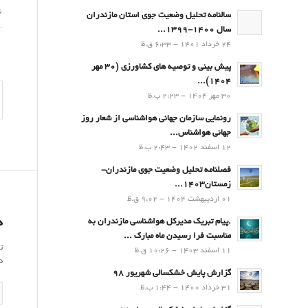
06 ت
سالنامه تحلیل وضعیت جوی استان مازندران
سال 1400-1399...
24 خرداد 1401 - 6:33 ق.ظ
پیش بینی و توصیه های کشاورزی (30 مهر
۱۴۰۴)...
30 مهر 1404 - 2:23 ب.ظ
رونمایی سازمان جهانی هواشناسی از شعار روز
جهانی هواشناس...
12 اسفند 1402 - 2:43 ب.ظ
فصلنامه تحلیل وضعیت جوی مازندران-
زمستان۱۴۰۳...
01 اردیبهشت 1404 - 9:02 ق.ظ
د
.پيام تبريك مدیرکل هواشناسی مازندران به
مناسبت فرا رسيدن ماه مبارك ...
ت
11 اسفند 1403 - 10:26 ق.ظ
د
گزارش پایش خشکسالی شهریور 98
31 خرداد 1400 - 1:44 ب.ظ