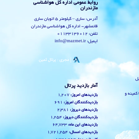
روابط عمومی اداره کل هواشناسی
مازندران
آدرس: ساری – کیلومتر 5 اتوبان ساری
قائمشهر- اداره کل هواشناسی مازندران
تلفن: 01133136012
ایمیل: info@mazmet.ir
یل
آمار بازدید پرتال
 با کمینه و
1,207
بازدیدهای امروز:
691
بازدیدکنندگان امروز:
2,381
بازدیدهای دیروز:
1,254
بازدیدکنندگان دیروز:
64,733
بازدیدهای این ماه:
1,721,254
بازدیدهای امسال: