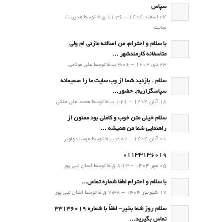
سپاس
24 اسفند 1404 - 11:36 ق.ظ توسط مدیریت
سایت
با سلام و احترام، من اصالته مازنی ام ولی
متاسفانه کارمندشهر ...
23 دی 1404 - 3:06 ب.ظ توسط علی مولائی
سلام . بازدید شما از وب سایت ما را صمیمانه
سپاسگزاریم. حضور...
18 آبان 1404 - 1:21 ب.ظ توسط محمد علی ملکی
سلام خیلی متن خوب و کاملی بود ممنون از
راهنمایی شما من همیشه ...
01 آبان 1404 - 3:02 ب.ظ توسط مهسا دولوپر
01133136019
05 مهر 1404 - 8:13 ق.ظ توسط ایمان نبی پور
با سلام و احترام لطفا شماره تماس...
17 شهریور 1404 - 7:38 ق.ظ توسط ایمان نبی پور
سلام روز شما بخیر- لطفاً با شماره 33136019
تماس بگیرید...