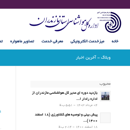
خانه
میزخدمت الکترونیکی
معرفی خدمت
تصاویر ماهواره
تص
وبلاگ - آخرین اخبار
محبوب
بازدید دوره ای مدیر کل هواشناسی مازندران از
اداره رادار ا...
04 مرداد 1403 - 5:51 ب.ظ
n
پیش بینی و توصیه های کشاورزی (18 اسفند
1400)...
18 اسفند 1400 - 2:14 ب.ظ