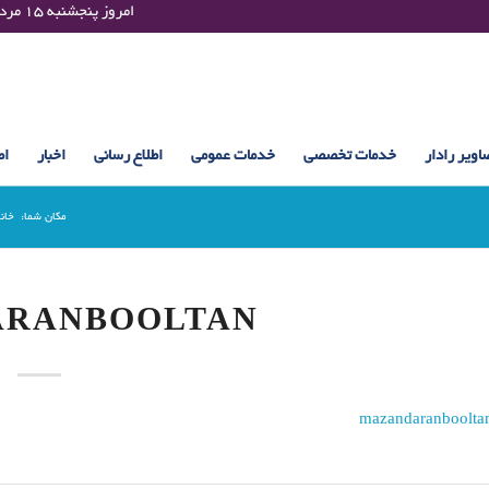
Thursday 06 August 2026 , 14:32 UTC ¤¤¤¤ امروز پنجشنبه ۱۵ مرداد ۱۴۰۵ساعت : ۱۴:۳۲
اویر رادار
خدمات تخصصی
خدمات عمومی
اطلاع رسانی
اخبار
اط
مکان شما:
خان
ARANBOOLTAN
mazandaranboolta