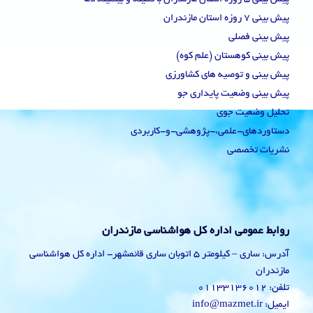
پیش بینی 7 روزه استان مازندران
پیش بینی فصلی
پیش بینی کوهستان (علم کوه)
پیش بینی و توصیه های کشاورزی
پیش بینی وضعیت پایداری جو
تحلیل وضعیت جوی
دستاوردهای-علمی،-پژوهشی-و-کاربردی
نشریات تخصصی
روابط عمومی اداره کل هواشناسی مازندران
آدرس: ساری – کیلومتر 5 اتوبان ساری قائمشهر- اداره کل هواشناسی
مازندران
تلفن: 01133136012
ایمیل: info@mazmet.ir