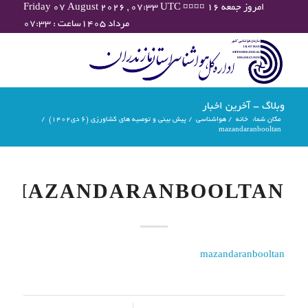
Friday 07 August 2026 , 07:33 UTC ¤¤¤¤ امروز جمعه ۱۶
مرداد ۱۴۰۵ساعت : ۰۷:۳۳
وبلاگ - آخرین اخبار
مکان شما:
خانه
/
هواشناسی
/
پیش بینی و توصیه های کشاورزی (6 دی۱۴۰۲)
/
mazandaranbooltan
MAZANDARANBOOLTAN
mazandaranbooltan