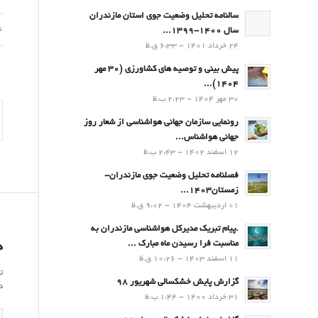
سالنامه تحلیل وضعیت جوی استان مازندران
06 فر
سال 1400-1399...
24 خرداد 1401 - 6:33 ق.ظ
پیش بینی و توصیه های کشاورزی (30 مهر
۱۴۰۴)...
30 مهر 1404 - 2:23 ب.ظ
رونمایی سازمان جهانی هواشناسی از شعار روز
جهانی هواشناس...
12 اسفند 1402 - 2:43 ب.ظ
فصلنامه تحلیل وضعیت جوی مازندران-
زمستان۱۴۰۳...
01 اردیبهشت 1404 - 9:02 ق.ظ
.پيام تبريك مدیرکل هواشناسی مازندران به
مناسبت فرا رسيدن ماه مبارك ...
د
11 اسفند 1403 - 10:26 ق.ظ
ت
گزارش پایش خشکسالی شهریور 98
د
31 خرداد 1400 - 1:44 ب.ظ