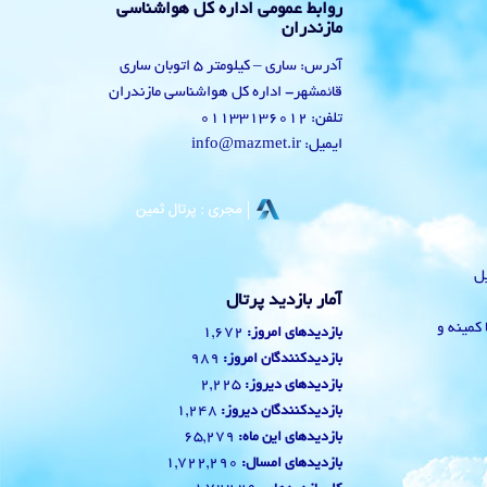
روابط عمومی اداره کل هواشناسی
مازندران
آدرس: ساری – کیلومتر 5 اتوبان ساری
قائمشهر- اداره کل هواشناسی مازندران
تلفن: 01133136012
ایمیل: info@mazmet.ir
یل
آمار بازدید پرتال
 با کمینه و
1,672
بازدیدهای امروز:
989
بازدیدکنندگان امروز:
2,225
بازدیدهای دیروز:
1,248
بازدیدکنندگان دیروز:
65,279
بازدیدهای این ماه:
1,722,290
بازدیدهای امسال: