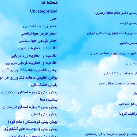
دسته ها
Uncategorized
رسانی دفتر مقام معظم رهبری
اخبار
رسانی دولت
اخطار زرد هواشناسی
‌رسانی ریاست‌جمهوری اسلامی ایران
اخطار قرمز هواشناسی
اخطار نارنجی هواشناسی
ناسی کشور
اطلاعیه و اخطارهای جوی
 شهرسازی جمهوری اسلامی ایران
اطلاعیه و اخطاریه زرد دریایی
اطلاعیه و اخطاریه نارنجی دریایی
زندران
بولتن اقلیمی ماهانه کشاورزی آمل
یش و هشدار خشکسالی
بولتن اقلیمی ماهانه کشاورزی قراخ
 ونجات جمعیت هلال احمر
پایش خشکسالی
پیش بینی 5 روزه استان مازندران
از
بیشینه دما
ی هواشناسی
پیش بینی 7 روزه استان مازندران
راقبت کرونا
پیش بینی فصلی
پیش بینی کوهستان (علم کوه)
پیش بینی و توصیه های کشاورزی
دات و جزئیات مرتبط با قراردادهای
پیش بینی وضعیت پایداری جو