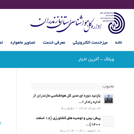
خانه
میزخدمت الکترونیکی
معرفی خدمت
تصاویر ماهواره
تص
وبلاگ - آخرین اخبار
محبوب
بازدید دوره ای مدیر کل هواشناسی مازندران از
اداره رادار ا...
04 مرداد 1403 - 5:51 ب.ظ
پیش بینی و توصیه های کشاورزی (18 اسفند
پ
1400)...
18 اسفند 1400 - 2:14 ب.ظ