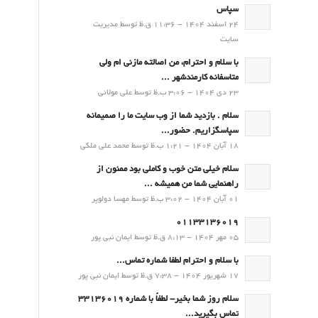
سپاس
24 اسفند 1404 - 11:36 ق.ظ توسط مدیریت
سایت
با سلام و احترام، من اصالته مازنی ام ولی
متاسفانه کارمندشهر ...
23 دی 1404 - 3:06 ب.ظ توسط علی مولائی
سلام . بازدید شما از وب سایت ما را صمیمانه
سپاسگزاریم. حضور...
18 آبان 1404 - 1:21 ب.ظ توسط محمد علی ملکی
سلام خیلی متن خوب و کاملی بود ممنون از
راهنمایی شما من همیشه ...
01 آبان 1404 - 3:02 ب.ظ توسط مهسا دولوپر
01133136019
05 مهر 1404 - 8:13 ق.ظ توسط ایمان نبی پور
با سلام و احترام لطفا شماره تماس...
17 شهریور 1404 - 7:38 ق.ظ توسط ایمان نبی پور
سلام روز شما بخیر- لطفاً با شماره 33136019
تماس بگیرید...