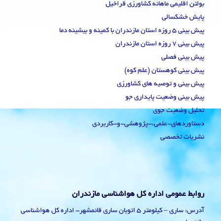
بولتن اقلیمی ماهانه کشاورزی قراخیل
پایش خشکسالی
پیش بینی 5 روزه استان مازندران با کمینه و بیشینه دما
پیش بینی 7 روزه استان مازندران
پیش بینی فصلی
پیش بینی کوهستان (علم کوه)
پیش بینی و توصیه های کشاورزی
پیش بینی وضعیت پایداری جو
تحلیل وضعیت جوی
دستاوردهای-علمی،-پژوهشی-و-کاربردی
نشریات تخصصی
روابط عمومی اداره کل هواشناسی مازندران
آدرس: ساری – کیلومتر 5 اتوبان ساری قائمشهر- اداره کل هواشناسی