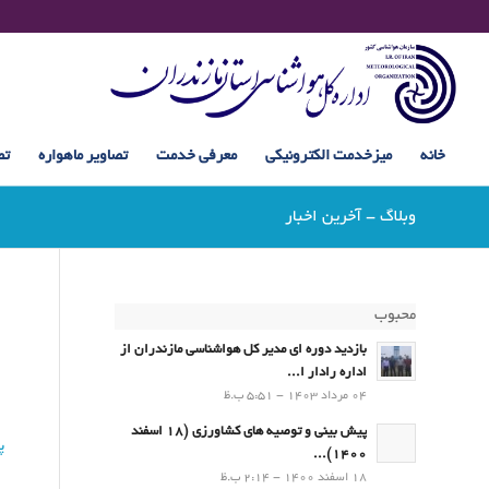
خانه
میزخدمت الکترونیکی
معرفی خدمت
تصاویر ماهواره
تص
وبلاگ - آخرین اخبار
محبوب
بازدید دوره ای مدیر کل هواشناسی مازندران از
اداره رادار ا...
04 مرداد 1403 - 5:51 ب.ظ
پیش بینی و توصیه های کشاورزی (18 اسفند
پ
1400)...
18 اسفند 1400 - 2:14 ب.ظ