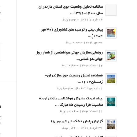
سالنامه تحلیل وضعیت جوی استان مازندران
07 د
سال 1400-1399...
24 خرداد 1401 - 6:33 ق.ظ
پیش بینی و توصیه های کشاورزی (30 مهر
۱۴۰۴)...
30 مهر 1404 - 2:23 ب.ظ
رونمایی سازمان جهانی هواشناسی از شعار روز
جهانی هواشناس...
12 اسفند 1402 - 2:43 ب.ظ
فصلنامه تحلیل وضعیت جوی مازندران-
زمستان۱۴۰۳...
01 اردیبهشت 1404 - 9:02 ق.ظ
.پيام تبريك مدیرکل هواشناسی مازندران به
مناسبت فرا رسيدن ماه مبارك ...
د
11 اسفند 1403 - 10:26 ق.ظ
ت
گزارش پایش خشکسالی شهریور 98
د
31 خرداد 1400 - 1:44 ب.ظ