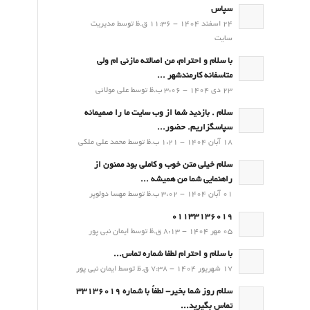
سپاس
24 اسفند 1404 - 11:36 ق.ظ توسط مدیریت
سایت
با سلام و احترام، من اصالته مازنی ام ولی
متاسفانه کارمندشهر ...
23 دی 1404 - 3:06 ب.ظ توسط علی مولائی
سلام . بازدید شما از وب سایت ما را صمیمانه
سپاسگزاریم. حضور...
18 آبان 1404 - 1:21 ب.ظ توسط محمد علی ملکی
سلام خیلی متن خوب و کاملی بود ممنون از
راهنمایی شما من همیشه ...
01 آبان 1404 - 3:02 ب.ظ توسط مهسا دولوپر
01133136019
05 مهر 1404 - 8:13 ق.ظ توسط ایمان نبی پور
با سلام و احترام لطفا شماره تماس...
17 شهریور 1404 - 7:38 ق.ظ توسط ایمان نبی پور
سلام روز شما بخیر- لطفاً با شماره 33136019
تماس بگیرید...