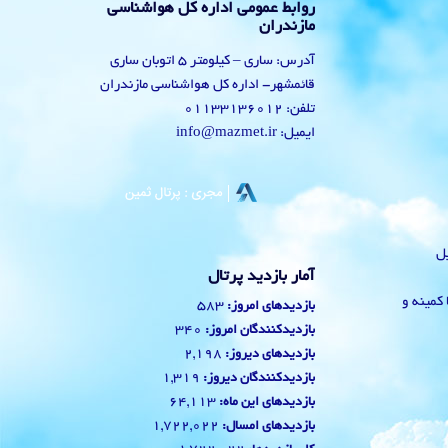
روابط عمومی اداره کل هواشناسی
مازندران
آدرس: ساری – کیلومتر 5 اتوبان ساری
قائمشهر- اداره کل هواشناسی مازندران
تلفن: 01133136012
ایمیل: info@mazmet.ir
یل
آمار بازدید پرتال
 با کمینه و
583
بازدیدهای امروز:
340
بازدیدکنندگان امروز:
2,198
بازدیدهای دیروز:
1,319
بازدیدکنندگان دیروز:
64,113
بازدیدهای این ماه:
1,722,022
بازدیدهای امسال: