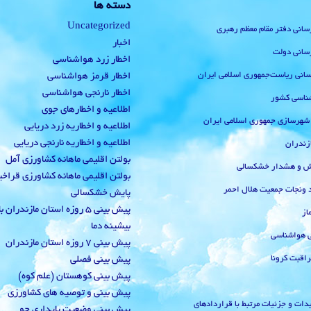
دسته ها
Uncategorized
رسانی دفتر مقام معظم رهبری
اخبار
رسانی دولت
اخطار زرد هواشناسی
‌رسانی ریاست‌جمهوری اسلامی ایران
اخطار قرمز هواشناسی
اخطار نارنجی هواشناسی
ناسی کشور
اطلاعیه و اخطارهای جوی
 شهرسازی جمهوری اسلامی ایران
اطلاعیه و اخطاریه زرد دریایی
اطلاعیه و اخطاریه نارنجی دریایی
زندران
بولتن اقلیمی ماهانه کشاورزی آمل
یش و هشدار خشکسالی
بولتن اقلیمی ماهانه کشاورزی قراخ
 ونجات جمعیت هلال احمر
پایش خشکسالی
پیش بینی 5 روزه استان مازندران
از
بیشینه دما
ی هواشناسی
پیش بینی 7 روزه استان مازندران
راقبت کرونا
پیش بینی فصلی
پیش بینی کوهستان (علم کوه)
پیش بینی و توصیه های کشاورزی
دات و جزئیات مرتبط با قراردادهای
پیش بینی وضعیت پایداری جو