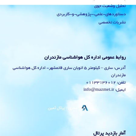
تحلیل وضعیت جوی
دستاوردهای-علمی،-پژوهشی-و-کاربردی
نشریات تخصصی
روابط عمومی اداره کل هواشناسی مازندران
آدرس: ساری – کیلومتر 5 اتوبان ساری قائمشهر- اداره کل هواشناسی
مازندران
تلفن: 01133136012
ایمیل: info@mazmet.ir
آمار بازدید پرتال