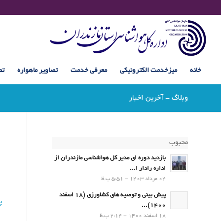
خانه
میزخدمت الکترونیکی
معرفی خدمت
تصاویر ماهواره
تص
وبلاگ - آخرین اخبار
محبوب
بازدید دوره ای مدیر کل هواشناسی مازندران از
اداره رادار ا...
04 مرداد 1403 - 5:51 ب.ظ
پیش بینی و توصیه های کشاورزی (18 اسفند
پ
1400)...
18 اسفند 1400 - 2:14 ب.ظ