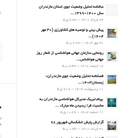
سالنامه تحلیل وضعیت جوی استان مازندران
07 ا
سال 1400-1399...
24 خرداد 1401 - 6:33 ق.ظ
پیش بینی و توصیه های کشاورزی (30 مهر
۱۴۰۴)...
30 مهر 1404 - 2:23 ب.ظ
رونمایی سازمان جهانی هواشناسی از شعار روز
جهانی هواشناس...
12 اسفند 1402 - 2:43 ب.ظ
فصلنامه تحلیل وضعیت جوی مازندران-
زمستان۱۴۰۳...
01 اردیبهشت 1404 - 9:02 ق.ظ
.پيام تبريك مدیرکل هواشناسی مازندران به
مناسبت فرا رسيدن ماه مبارك ...
د
11 اسفند 1403 - 10:26 ق.ظ
ت
گزارش پایش خشکسالی شهریور 98
د
31 خرداد 1400 - 1:44 ب.ظ