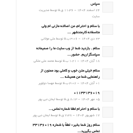
سپاس
24 اسفند 1404 - 11:36 ق.ظ توسط مدیریت
سایت
با سلام و احترام، من اصالته مازنی ام ولی
متاسفانه کارمندشهر ...
23 دی 1404 - 3:06 ب.ظ توسط علی مولائی
سلام . بازدید شما از وب سایت ما را صمیمانه
سپاسگزاریم. حضور...
18 آبان 1404 - 1:21 ب.ظ توسط محمد علی ملکی
سلام خیلی متن خوب و کاملی بود ممنون از
راهنمایی شما من همیشه ...
01 آبان 1404 - 3:02 ب.ظ توسط مهسا دولوپر
01133136019
05 مهر 1404 - 8:13 ق.ظ توسط ایمان نبی پور
با سلام و احترام لطفا شماره تماس...
17 شهریور 1404 - 7:38 ق.ظ توسط ایمان نبی پور
سلام روز شما بخیر- لطفاً با شماره 33136019
تماس بگیرید...