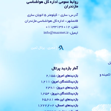
روابط عمومی اداره کل هواشناسی
مازندران
آدرس: ساری – کیلومتر 5 اتوبان ساری
قائمشهر- اداره کل هواشناسی مازندران
تلفن: 01133136012
ایمیل: info@mazmet.ir
یل
آمار بازدید پرتال
 با کمینه و
2,155
بازدیدهای امروز:
1,211
بازدیدکنندگان امروز:
2,381
بازدیدهای دیروز:
1,254
بازدیدکنندگان دیروز:
65,681
بازدیدهای این ماه:
1,722,202
بازدیدهای امسال: