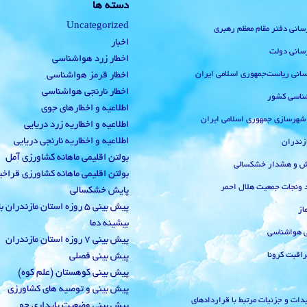
دسته ها
Uncategorized
رسانی دفتر مقام معظم رهبری
اخبار
رسانی دولت
اخطار زرد هواشناسی
‌رسانی ریاست‌جمهوری اسلامی ایران
اخطار قرمز هواشناسی
اخطار نارنجی هواشناسی
ناسی کشور
اطلاعیه و اخطارهای جوی
 شهرسازی جمهوری اسلامی ایران
اطلاعیه و اخطاریه زرد دریایی
اطلاعیه و اخطاریه نارنجی دریایی
زندران
بولتن اقلیمی ماهانه کشاورزی آمل
یش و هشدار خشکسالی
بولتن اقلیمی ماهانه کشاورزی قراخ
 ونجات جمعیت هلال احمر
پایش خشکسالی
پیش بینی 5 روزه استان مازندران
از
بیشینه دما
ی هواشناسی
پیش بینی 7 روزه استان مازندران
راقبت کرونا
پیش بینی فصلی
پیش بینی کوهستان (علم کوه)
پیش بینی و توصیه های کشاورزی
دات و جزئیات مرتبط با قراردادهای
پیش بینی وضعیت پایداری جو