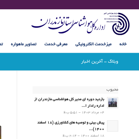
خانه
میزخدمت الکترونیکی
معرفی خدمت
تصاویر ماهواره
تص
وبلاگ - آخرین اخبار
محبوب
بازدید دوره ای مدیر کل هواشناسی مازندران از
اداره رادار ا...
04 مرداد 1403 - 5:51 ب.ظ
پیش بینی و توصیه های کشاورزی (18 اسفند
1400)...
18 اسفند 1400 - 2:14 ب.ظ