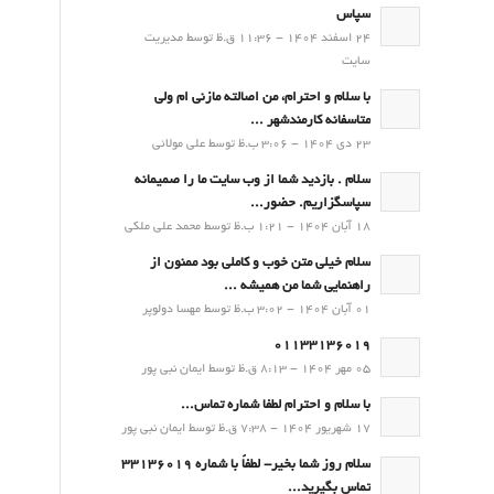
سپاس
24 اسفند 1404 - 11:36 ق.ظ توسط مدیریت
سایت
با سلام و احترام، من اصالته مازنی ام ولی
متاسفانه کارمندشهر ...
23 دی 1404 - 3:06 ب.ظ توسط علی مولائی
سلام . بازدید شما از وب سایت ما را صمیمانه
سپاسگزاریم. حضور...
18 آبان 1404 - 1:21 ب.ظ توسط محمد علی ملکی
سلام خیلی متن خوب و کاملی بود ممنون از
راهنمایی شما من همیشه ...
01 آبان 1404 - 3:02 ب.ظ توسط مهسا دولوپر
01133136019
05 مهر 1404 - 8:13 ق.ظ توسط ایمان نبی پور
با سلام و احترام لطفا شماره تماس...
17 شهریور 1404 - 7:38 ق.ظ توسط ایمان نبی پور
سلام روز شما بخیر- لطفاً با شماره 33136019
تماس بگیرید...