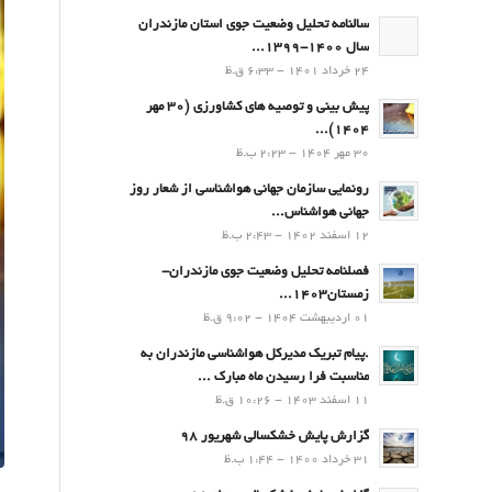
سالنامه تحلیل وضعیت جوی استان مازندران
سال 1400-1399...
24 خرداد 1401 - 6:33 ق.ظ
پیش بینی و توصیه های کشاورزی (30 مهر
۱۴۰۴)...
30 مهر 1404 - 2:23 ب.ظ
رونمایی سازمان جهانی هواشناسی از شعار روز
جهانی هواشناس...
12 اسفند 1402 - 2:43 ب.ظ
فصلنامه تحلیل وضعیت جوی مازندران-
زمستان۱۴۰۳...
01 اردیبهشت 1404 - 9:02 ق.ظ
.پيام تبريك مدیرکل هواشناسی مازندران به
مناسبت فرا رسيدن ماه مبارك ...
11 اسفند 1403 - 10:26 ق.ظ
گزارش پایش خشکسالی شهریور 98
31 خرداد 1400 - 1:44 ب.ظ