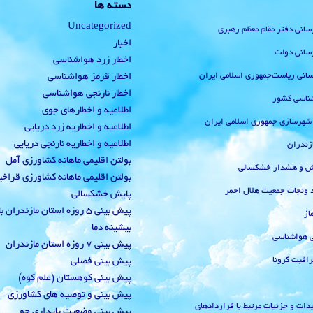
دسته ها
Uncategorized
رسانی دفتر مقام معظم رهبری
اخبار
رسانی دولت
اخطار زرد هواشناسی
‌رسانی ریاست‌جمهوری اسلامی ایران
اخطار قرمز هواشناسی
اخطار نارنجی هواشناسی
ناسی کشور
اطلاعیه و اخطارهای جوی
 شهرسازی جمهوری اسلامی ایران
اطلاعیه و اخطاریه زرد دریایی
اطلاعیه و اخطاریه نارنجی دریایی
زندران
بولتن اقلیمی ماهانه کشاورزی آمل
یش و هشدار خشکسالی
بولتن اقلیمی ماهانه کشاورزی قراخ
 ونجات جمعیت هلال احمر
پایش خشکسالی
پیش بینی 5 روزه استان مازندران
از
بیشینه دما
ی هواشناسی
پیش بینی 7 روزه استان مازندران
راقبت کرونا
پیش بینی فصلی
پیش بینی کوهستان (علم کوه)
پیش بینی و توصیه های کشاورزی
دات و جزئیات مرتبط با قراردادهای
پیش بینی وضعیت پایداری جو