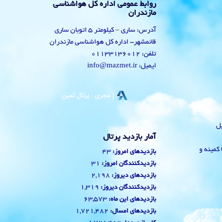
روابط عمومی اداره کل هواشناسی
مازندران
آدرس: ساری – کیلومتر 5 اتوبان ساری
قائمشهر- اداره کل هواشناسی مازندران
تلفن: 01133136012
ایمیل: info@mazmet.ir
یل
آمار بازدید پرتال
 با کمینه و
43
بازدیدهای امروز:
31
بازدیدکنندگان امروز:
2,198
بازدیدهای دیروز:
1,319
بازدیدکنندگان دیروز:
63,573
بازدیدهای این ماه:
1,721,482
بازدیدهای امسال: