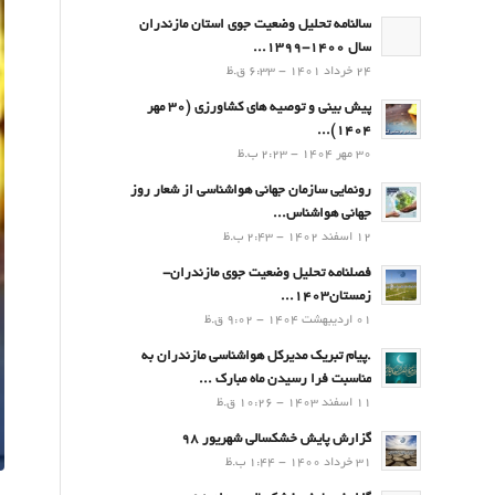
سالنامه تحلیل وضعیت جوی استان مازندران
سال 1400-1399...
24 خرداد 1401 - 6:33 ق.ظ
پیش بینی و توصیه های کشاورزی (30 مهر
۱۴۰۴)...
30 مهر 1404 - 2:23 ب.ظ
رونمایی سازمان جهانی هواشناسی از شعار روز
جهانی هواشناس...
12 اسفند 1402 - 2:43 ب.ظ
فصلنامه تحلیل وضعیت جوی مازندران-
زمستان۱۴۰۳...
01 اردیبهشت 1404 - 9:02 ق.ظ
.پيام تبريك مدیرکل هواشناسی مازندران به
مناسبت فرا رسيدن ماه مبارك ...
11 اسفند 1403 - 10:26 ق.ظ
گزارش پایش خشکسالی شهریور 98
31 خرداد 1400 - 1:44 ب.ظ