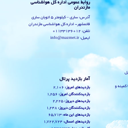
روابط عمومی اداره کل هواشناسی
مازندران
آدرس: ساری – کیلومتر 5 اتوبان ساری
قائمشهر- اداره کل هواشناسی مازندران
تلفن: 01133136012
ایمیل: info@mazmet.ir
یل
آمار بازدید پرتال
 با کمینه و
2,106
بازدیدهای امروز:
1,256
بازدیدکنندگان امروز:
2,225
بازدیدهای دیروز:
1,248
بازدیدکنندگان دیروز:
65,713
بازدیدهای این ماه:
1,722,724
بازدیدهای امسال: