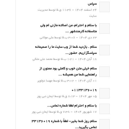
سپاس
24 اسفند 1404 - 11:36 ق.ظ توسط مدیریت
سایت
با سلام و احترام، من اصالته مازنی ام ولی
متاسفانه کارمندشهر ...
23 دی 1404 - 3:06 ب.ظ توسط علی مولائی
سلام . بازدید شما از وب سایت ما را صمیمانه
سپاسگزاریم. حضور...
18 آبان 1404 - 1:21 ب.ظ توسط محمد علی ملکی
سلام خیلی متن خوب و کاملی بود ممنون از
راهنمایی شما من همیشه ...
01 آبان 1404 - 3:02 ب.ظ توسط مهسا دولوپر
01133136019
05 مهر 1404 - 8:13 ق.ظ توسط ایمان نبی پور
با سلام و احترام لطفا شماره تماس...
17 شهریور 1404 - 7:38 ق.ظ توسط ایمان نبی پور
سلام روز شما بخیر- لطفاً با شماره 33136019
تماس بگیرید...