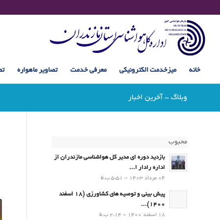
خانه
میزخدمت الکترونیکی
معرفی خدمت
تصاویر ماهواره
تص
وبلاگ - آخرین اخبار
محبوب
بازدید دوره ای مدیر کل هواشناسی مازندران از
اداره رادار ا...
04 مرداد 1403 - 5:51 ب.ظ
پیش بینی و توصیه های کشاورزی (18 اسفند
1400)...
18 اسفند 1400 - 2:14 ب.ظ