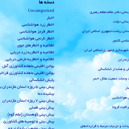
دسته ها
Uncategorized
رسانی دفتر مقام معظم رهبری
اخبار
رسانی دولت
اخطار زرد هواشناسی
‌رسانی ریاست‌جمهوری اسلامی ایران
اخطار قرمز هواشناسی
اخطار نارنجی هواشناسی
ناسی کشور
اطلاعیه و اخطارهای جوی
 شهرسازی جمهوری اسلامی ایران
اطلاعیه و اخطاریه زرد دریایی
اطلاعیه و اخطاریه نارنجی دریایی
زندران
بولتن اقلیمی ماهانه کشاورزی آمل
یش و هشدار خشکسالی
بولتن اقلیمی ماهانه کشاورزی قراخ
 ونجات جمعیت هلال احمر
پایش خشکسالی
پیش بینی 5 روزه استان مازندران
از
بیشینه دما
ی هواشناسی
پیش بینی 7 روزه استان مازندران
راقبت کرونا
پیش بینی فصلی
پیش بینی کوهستان (علم کوه)
پیش بینی و توصیه های کشاورزی
دات و جزئیات مرتبط با قراردادهای
پیش بینی وضعیت پایداری جو