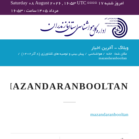
Saturday 08 August 2026 , 16:53 UTC ¤¤¤¤ امروز شنبه ۱۷
مرداد ۱۴۰۵ساعت : ۱۶:۵۳
وبلاگ - آخرین اخبار
مکان شما:
خانه
/
هواشناسی
/
پیش بینی و توصیه های کشاورزی (8 آذر۱۴۰۲)
/
mazandaranbooltan
MAZANDARANBOOLTAN
mazandaranbooltan