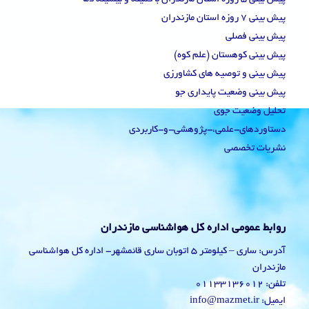
پیش بینی 7 روزه استان مازندران
پیش بینی فصلی
پیش بینی کوهستان (علم کوه)
پیش بینی و توصیه های کشاورزی
پیش بینی وضعیت پایداری جو
تحلیل وضعیت جوی
دستاوردهای-علمی،-پژوهشی-و-کاربردی
نشریات تخصصی
روابط عمومی اداره کل هواشناسی مازندران
آدرس: ساری – کیلومتر 5 اتوبان ساری قائمشهر- اداره کل هواشناسی
مازندران
تلفن: 01133136012
ایمیل: info@mazmet.ir