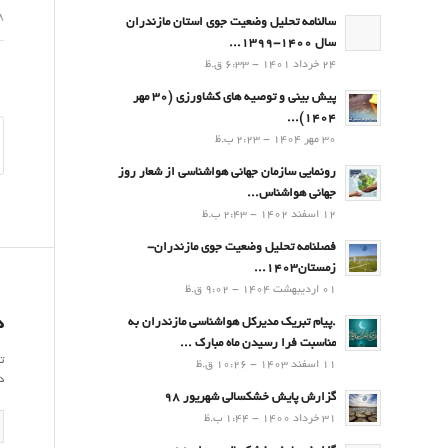
08 ا
سالنامه تحلیل وضعیت جوی استان مازندران
سال 1400-1399...
24 خرداد 1401 - 6:33 ق.ظ
پیش بینی و توصیه های کشاورزی (30 مهر
۱۴۰۴)...
30 مهر 1404 - 2:23 ب.ظ
رونمایی سازمان جهانی هواشناسی از شعار روز
جهانی هواشناس...
12 اسفند 1402 - 2:43 ب.ظ
فصلنامه تحلیل وضعیت جوی مازندران-
زمستان۱۴۰۳...
01 اردیبهشت 1404 - 9:02 ق.ظ
د
.پيام تبريك مدیرکل هواشناسی مازندران به
مناسبت فرا رسيدن ماه مبارك ...
ت
11 اسفند 1403 - 10:26 ق.ظ
د
گزارش پایش خشکسالی شهریور 98
31 خرداد 1400 - 1:44 ب.ظ