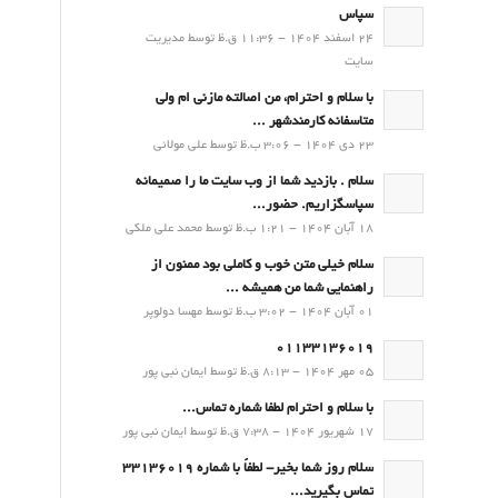
سپاس
24 اسفند 1404 - 11:36 ق.ظ توسط مدیریت
سایت
با سلام و احترام، من اصالته مازنی ام ولی
متاسفانه کارمندشهر ...
23 دی 1404 - 3:06 ب.ظ توسط علی مولائی
سلام . بازدید شما از وب سایت ما را صمیمانه
سپاسگزاریم. حضور...
18 آبان 1404 - 1:21 ب.ظ توسط محمد علی ملکی
سلام خیلی متن خوب و کاملی بود ممنون از
راهنمایی شما من همیشه ...
01 آبان 1404 - 3:02 ب.ظ توسط مهسا دولوپر
01133136019
05 مهر 1404 - 8:13 ق.ظ توسط ایمان نبی پور
با سلام و احترام لطفا شماره تماس...
17 شهریور 1404 - 7:38 ق.ظ توسط ایمان نبی پور
سلام روز شما بخیر- لطفاً با شماره 33136019
تماس بگیرید...