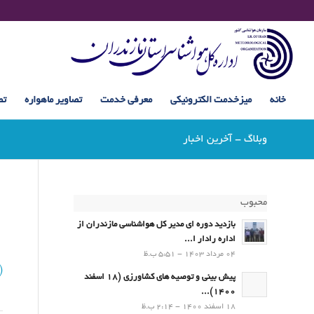
خانه
میزخدمت الکترونیکی
معرفی خدمت
تصاویر ماهواره
تص
وبلاگ - آخرین اخبار
محبوب
بازدید دوره ای مدیر کل هواشناسی مازندران از
اداره رادار ا...
04 مرداد 1403 - 5:51 ب.ظ
)
پیش بینی و توصیه های کشاورزی (18 اسفند
1400)...
18 اسفند 1400 - 2:14 ب.ظ