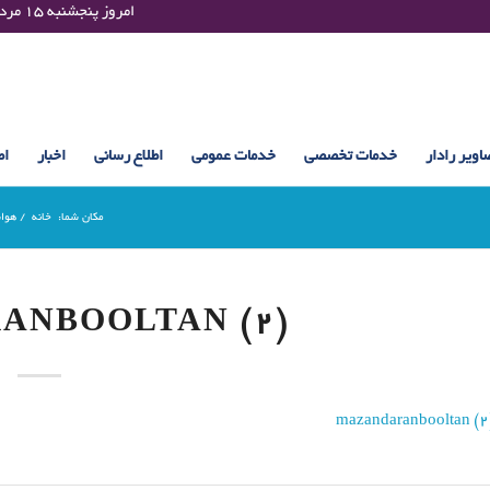
Thursday 06 August 2026 , 11:22 UTC ¤¤¤¤ امروز پنجشنبه ۱۵ مرداد ۱۴۰۵ساعت : ۱۱:۲۲
اویر رادار
خدمات تخصصی
خدمات عمومی
اطلاع رسانی
اخبار
اط
مکان شما:
خانه
/
هوا
ANBOOLTAN (2)
mazandaranbooltan (2