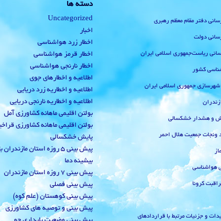
دسته ها
Uncategorized
رسانی دفتر مقام معظم رهبری
اخبار
رسانی دولت
اخطار زرد هواشناسی
‌رسانی ریاست‌جمهوری اسلامی ایران
اخطار قرمز هواشناسی
اخطار نارنجی هواشناسی
ناسی کشور
اطلاعیه و اخطارهای جوی
 شهرسازی جمهوری اسلامی ایران
اطلاعیه و اخطاریه زرد دریایی
اطلاعیه و اخطاریه نارنجی دریایی
زندران
بولتن اقلیمی ماهانه کشاورزی آمل
یش و هشدار خشکسالی
بولتن اقلیمی ماهانه کشاورزی قراخ
 ونجات جمعیت هلال احمر
پایش خشکسالی
پیش بینی 5 روزه استان مازندران
از
بیشینه دما
ی هواشناسی
پیش بینی 7 روزه استان مازندران
راقبت کرونا
پیش بینی فصلی
پیش بینی کوهستان (علم کوه)
پیش بینی و توصیه های کشاورزی
دات و جزئیات مرتبط با قراردادهای
پیش بینی وضعیت پایداری جو