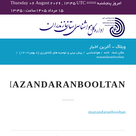
Thursday 06 August 2026 , 13:45 UTC ¤¤¤¤ امروز پنجشنبه
۱۵ مرداد ۱۴۰۵ساعت : ۱۳:۴۵
وبلاگ - آخرین اخبار
مکان شما:
خانه
/
هواشناسی
/
پیش بینی و توصیه های کشاورزی (8 بهمن۱۴۰۲)
/
mazandaranbooltan
MAZANDARANBOOLTAN
mazandaranbooltan