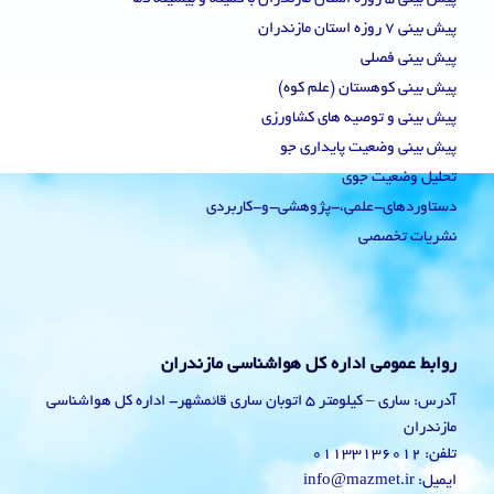
پیش بینی 7 روزه استان مازندران
پیش بینی فصلی
پیش بینی کوهستان (علم کوه)
پیش بینی و توصیه های کشاورزی
پیش بینی وضعیت پایداری جو
تحلیل وضعیت جوی
دستاوردهای-علمی،-پژوهشی-و-کاربردی
نشریات تخصصی
روابط عمومی اداره کل هواشناسی مازندران
آدرس: ساری – کیلومتر 5 اتوبان ساری قائمشهر- اداره کل هواشناسی
مازندران
تلفن: 01133136012
ایمیل: info@mazmet.ir