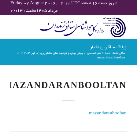
Friday 07 August 2026 , 02:13 UTC ¤¤¤¤ امروز جمعه ۱۶
مرداد ۱۴۰۵ساعت : ۰۲:۱۳
وبلاگ - آخرین اخبار
مکان شما:
خانه
/
هواشناسی
/
پیش بینی و توصیه های کشاورزی (8 تیر ۱۴۰۴)
/
mazandaranbooltan
MAZANDARANBOOLTAN
mazandaranbooltan