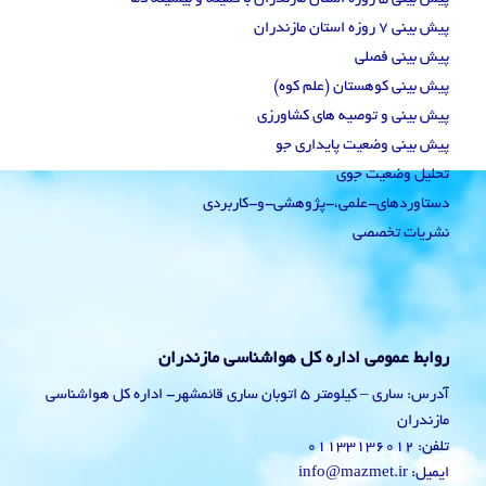
پیش بینی 7 روزه استان مازندران
پیش بینی فصلی
پیش بینی کوهستان (علم کوه)
پیش بینی و توصیه های کشاورزی
پیش بینی وضعیت پایداری جو
تحلیل وضعیت جوی
دستاوردهای-علمی،-پژوهشی-و-کاربردی
نشریات تخصصی
روابط عمومی اداره کل هواشناسی مازندران
آدرس: ساری – کیلومتر 5 اتوبان ساری قائمشهر- اداره کل هواشناسی
مازندران
تلفن: 01133136012
ایمیل: info@mazmet.ir