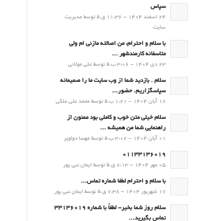
سپاس
24 اسفند 1404 - 11:36 ق.ظ توسط مدیریت
سایت
با سلام و احترام، من اصالته مازنی ام ولی
متاسفانه کارمندشهر ...
23 دی 1404 - 3:06 ب.ظ توسط علی مولائی
سلام . بازدید شما از وب سایت ما را صمیمانه
سپاسگزاریم. حضور...
18 آبان 1404 - 1:21 ب.ظ توسط محمد علی ملکی
سلام خیلی متن خوب و کاملی بود ممنون از
راهنمایی شما من همیشه ...
01 آبان 1404 - 3:02 ب.ظ توسط مهسا دولوپر
01133136019
05 مهر 1404 - 8:13 ق.ظ توسط ایمان نبی پور
با سلام و احترام لطفا شماره تماس...
17 شهریور 1404 - 7:38 ق.ظ توسط ایمان نبی پور
سلام روز شما بخیر- لطفاً با شماره 33136019
تماس بگیرید...