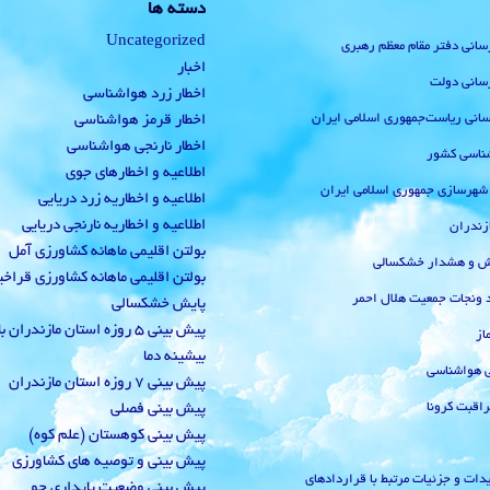
دسته ها
Uncategorized
رسانی دفتر مقام معظم رهبری
اخبار
رسانی دولت
اخطار زرد هواشناسی
‌رسانی ریاست‌جمهوری اسلامی ایران
اخطار قرمز هواشناسی
اخطار نارنجی هواشناسی
ناسی کشور
اطلاعیه و اخطارهای جوی
 شهرسازی جمهوری اسلامی ایران
اطلاعیه و اخطاریه زرد دریایی
اطلاعیه و اخطاریه نارنجی دریایی
زندران
بولتن اقلیمی ماهانه کشاورزی آمل
یش و هشدار خشکسالی
بولتن اقلیمی ماهانه کشاورزی قراخ
 ونجات جمعیت هلال احمر
پایش خشکسالی
پیش بینی 5 روزه استان مازندران
از
بیشینه دما
ی هواشناسی
پیش بینی 7 روزه استان مازندران
راقبت کرونا
پیش بینی فصلی
پیش بینی کوهستان (علم کوه)
پیش بینی و توصیه های کشاورزی
دات و جزئیات مرتبط با قراردادهای
پیش بینی وضعیت پایداری جو