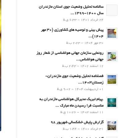
سالنامه تحلیل وضعیت جوی استان مازندران
سال 1400-1399...
24 خرداد 1401 - 6:33 ق.ظ
پیش بینی و توصیه های کشاورزی (30 مهر
۱۴۰۴)...
30 مهر 1404 - 2:23 ب.ظ
رونمایی سازمان جهانی هواشناسی از شعار روز
جهانی هواشناس...
12 اسفند 1402 - 2:43 ب.ظ
فصلنامه تحلیل وضعیت جوی مازندران-
زمستان۱۴۰۳...
01 اردیبهشت 1404 - 9:02 ق.ظ
.پيام تبريك مدیرکل هواشناسی مازندران به
مناسبت فرا رسيدن ماه مبارك ...
11 اسفند 1403 - 10:26 ق.ظ
گزارش پایش خشکسالی شهریور 98
31 خرداد 1400 - 1:44 ب.ظ