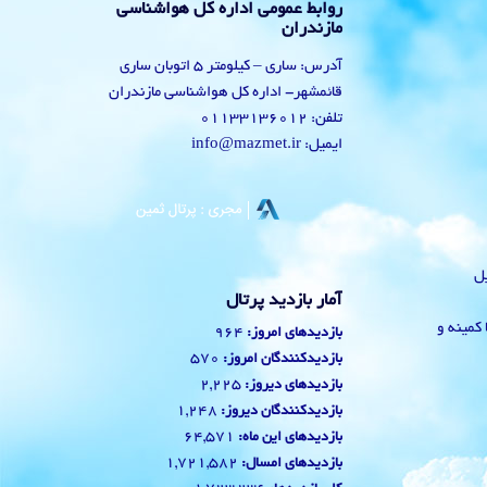
روابط عمومی اداره کل هواشناسی
مازندران
آدرس: ساری – کیلومتر 5 اتوبان ساری
قائمشهر- اداره کل هواشناسی مازندران
تلفن: 01133136012
ایمیل: info@mazmet.ir
یل
آمار بازدید پرتال
 با کمینه و
964
بازدیدهای امروز:
570
بازدیدکنندگان امروز:
2,225
بازدیدهای دیروز:
1,248
بازدیدکنندگان دیروز:
64,571
بازدیدهای این ماه:
1,721,582
بازدیدهای امسال: