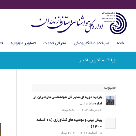
خانه
میزخدمت الکترونیکی
معرفی خدمت
تصاویر ماهواره
تص
وبلاگ - آخرین اخبار
محبوب
بازدید دوره ای مدیر کل هواشناسی مازندران از
اداره رادار ا...
04 مرداد 1403 - 5:51 ب.ظ
پیش بینی و توصیه های کشاورزی (18 اسفند
1400)...
18 اسفند 1400 - 2:14 ب.ظ