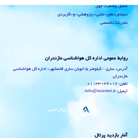
تحلیل وضعیت جوی
دستاوردهای-علمی،-پژوهشی-و-کاربردی
نشریات تخصصی
روابط عمومی اداره کل هواشناسی مازندران
آدرس: ساری – کیلومتر 5 اتوبان ساری قائمشهر- اداره کل هواشناسی
مازندران
تلفن: 01133136012
ایمیل: info@mazmet.ir
آمار بازدید پرتال