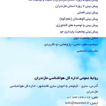
پیش بینی 7 روزه استان مازندران
پیش بینی فصلی
پیش بینی کوهستان (علم کوه)
پیش بینی و توصیه های کشاورزی
پیش بینی وضعیت پایداری جو
تحلیل وضعیت جوی
دستاوردهای-علمی،-پژوهشی-و-کاربردی
نشریات تخصصی
روابط عمومی اداره کل هواشناسی مازندران
آدرس: ساری – کیلومتر 5 اتوبان ساری قائمشهر- اداره کل هواشناسی
مازندران
تلفن: 01133136012
ایمیل: info@mazmet.ir