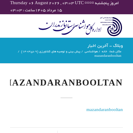
Thursday 06 August 2026 , 03:03 UTC ¤¤¤¤ امروز پنجشنبه
۱۵ مرداد ۱۴۰۵ساعت : ۰۳:۰۳
وبلاگ - آخرین اخبار
مکان شما:
خانه
/
هواشناسی
/
پیش بینی و توصیه های کشاورزی (9 دی۱۴۰۳)
/
mazandaranbooltan
MAZANDARANBOOLTAN
mazandaranbooltan