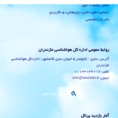
تحلیل وضعیت جوی
دستاوردهای-علمی،-پژوهشی-و-کاربردی
نشریات تخصصی
روابط عمومی اداره کل هواشناسی مازندران
آدرس: ساری – کیلومتر 5 اتوبان ساری قائمشهر- اداره کل هواشناسی
مازندران
تلفن: 01133136012
ایمیل: info@mazmet.ir
آمار بازدید پرتال