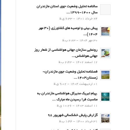
سالنامه تحلیل وضعیت جوی استان مازندران
سال 1400-1399...
24 خرداد 1401 - 6:33 ق.ظ
پیش بینی و توصیه های کشاورزی (30 مهر
۱۴۰۴)...
30 مهر 1404 - 2:23 ب.ظ
رونمایی سازمان جهانی هواشناسی از شعار روز
جهانی هواشناس...
12 اسفند 1402 - 2:43 ب.ظ
فصلنامه تحلیل وضعیت جوی مازندران-
زمستان۱۴۰۳...
01 اردیبهشت 1404 - 9:02 ق.ظ
.پيام تبريك مدیرکل هواشناسی مازندران به
مناسبت فرا رسيدن ماه مبارك ...
11 اسفند 1403 - 10:26 ق.ظ
گزارش پایش خشکسالی شهریور 98
31 خرداد 1400 - 1:44 ب.ظ