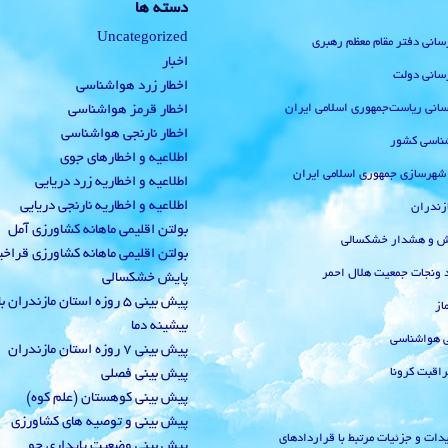
دسته ها
Uncategorized
رسانی دفتر مقام معظم رهبری
اخبار
رسانی دولت
اخطار زرد هواشناسی
‌رسانی ریاست‌جمهوری اسلامی ایران
اخطار قرمز هواشناسی
اخطار نارنجی هواشناسی
ناسی کشور
اطلاعیه و اخطارهای جوی
 شهرسازی جمهوری اسلامی ایران
اطلاعیه و اخطاریه زرد دریایی
اطلاعیه و اخطاریه نارنجی دریایی
زندران
بولتن اقلیمی ماهانه کشاورزی آمل
یش و هشدار خشکسالی
بولتن اقلیمی ماهانه کشاورزی قراخ
 ونجات جمعیت هلال احمر
پایش خشکسالی
پیش بینی 5 روزه استان مازندران
از
بیشینه دما
ی هواشناسی
پیش بینی 7 روزه استان مازندران
راقبت کرونا
پیش بینی فصلی
پیش بینی کوهستان (علم کوه)
پیش بینی و توصیه های کشاورزی
دات و جزئیات مرتبط با قراردادهای
پیش بینی وضعیت پایداری جو