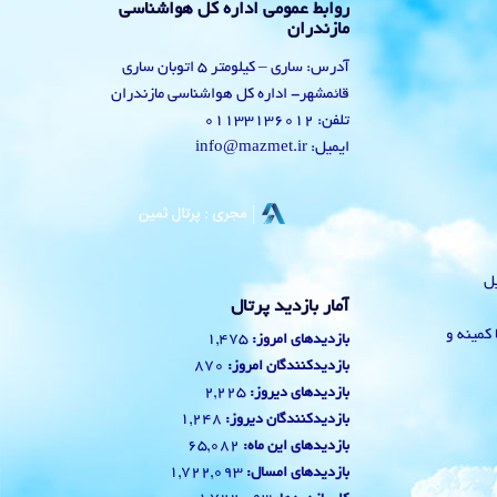
روابط عمومی اداره کل هواشناسی
مازندران
آدرس: ساری – کیلومتر 5 اتوبان ساری
قائمشهر- اداره کل هواشناسی مازندران
تلفن: 01133136012
ایمیل: info@mazmet.ir
یل
آمار بازدید پرتال
 با کمینه و
1,475
بازدیدهای امروز:
870
بازدیدکنندگان امروز:
2,225
بازدیدهای دیروز:
1,248
بازدیدکنندگان دیروز:
65,082
بازدیدهای این ماه:
1,722,093
بازدیدهای امسال: