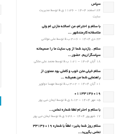
سپاس
24 اسفند 1404 - 11:36 ق.ظ توسط مدیریت
سایت
با سلام و احترام، من اصالته مازنی ام ولی
متاسفانه کارمندشهر ...
23 دی 1404 - 3:06 ب.ظ توسط علی مولائی
سلام . بازدید شما از وب سایت ما را صمیمانه
سپاسگزاریم. حضور...
18 آبان 1404 - 1:21 ب.ظ توسط محمد علی ملکی
سلام خیلی متن خوب و کاملی بود ممنون از
راهنمایی شما من همیشه ...
01 آبان 1404 - 3:02 ب.ظ توسط مهسا دولوپر
01133136019
05 مهر 1404 - 8:13 ق.ظ توسط ایمان نبی پور
با سلام و احترام لطفا شماره تماس...
17 شهریور 1404 - 7:38 ق.ظ توسط ایمان نبی پور
سلام روز شما بخیر- لطفاً با شماره 33136019
تماس بگیرید...