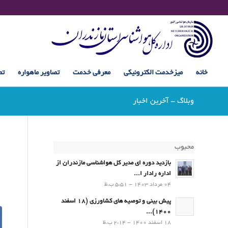
خانه
میزخدمت الکترونیکی
معرفی خدمت
تصاویر ماهواره
تص
وبلاگ - آخرین اخبار
محبوب
بازدید دوره ای مدیر کل هواشناسی مازندران از
اداره رادار ا...
04 مرداد 1403 - 5:51 ب.ظ
پیش بینی و توصیه های کشاورزی (18 اسفند
1400)...
18 اسفند 1400 - 2:14 ب.ظ