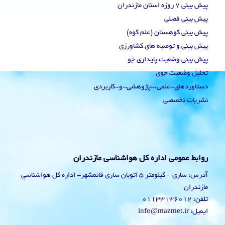
پیش بینی 7 روزه استان مازندران
پیش بینی فصلی
پیش بینی کوهستان (علم کوه)
پیش بینی و توصیه های کشاورزی
پیش بینی وضعیت پایداری جو
تحلیل وضعیت جوی
دستاوردهای-علمی،-پژوهشی-و-کاربردی
نشریات تخصصی
روابط عمومی اداره کل هواشناسی مازندران
آدرس: ساری – کیلومتر 5 اتوبان ساری قائمشهر- اداره کل هواشناسی
مازندران
تلفن: 01133136012
ایمیل: info@mazmet.ir