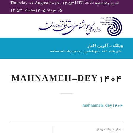
Thursday 06 August 2026 , 12:53 UTC ¤¤¤¤ امروز پنجشنبه
۱۵ مرداد ۱۴۰۵ساعت : ۱۲:۵۳
وبلاگ - آخرین اخبار
مکان شما:
خانه
/
هواشناسی
/
mahnameh-dey1404
MAHNAMEH-DEY1404
mahnameh-dey1404
/
01 اردیبهشت 1405