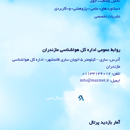
تحلیل وضعیت جوی
دستاوردهای-علمی،-پژوهشی-و-کاربردی
نشریات تخصصی
روابط عمومی اداره کل هواشناسی مازندران
آدرس: ساری – کیلومتر 5 اتوبان ساری قائمشهر- اداره کل هواشناسی
مازندران
تلفن: 01133136012
ایمیل: info@mazmet.ir
آمار بازدید پرتال