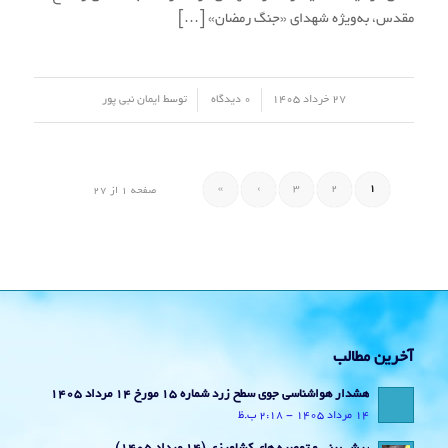
مقدس، به‌ویژه شهدای «جنگ رمضان» […]
/
/
27 خرداد 1405
0 دیدگاه
توسط
ایمان نبی پور
»
›
3
2
1
صفحه 1 از 27
آخرین مطالب
هشدار هواشناسی جوی سطح زرد شماره 15 مورخ 14 مرداد 1405
14 مرداد 1405 - 2:18 ب.ظ