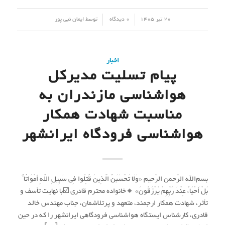
/
/
20 تیر 1405
0 دیدگاه
توسط
ایمان نبی پور
اخبار
پیام تسلیت مدیرکل
هواشناسی مازندران به
مناسبت شهادت همکار
هواشناسی فرودگاه ایرانشهر
بسم‌الله الرّحمن الرّحیم «وَلَا تَحْسَبَنَّ الَّذِینَ قُتِلُوا فِی سَبِیلِ اللَّهِ أَمْوَاتًا ۚ
بَلْ أَحْیَاءٌ عِنْدَ رَبِّهِمْ یُرْزَقُونَ» 🔸خانواده محترم قادری ☑️با نهایت تأسف و
تأثر، شهادت همکار ارجمند، متعهد و پرتلاشمان، جناب مهندس خالد
قادری، کارشناس ایستگاه هواشناسی فرودگاهی ایرانشهر را که در حین