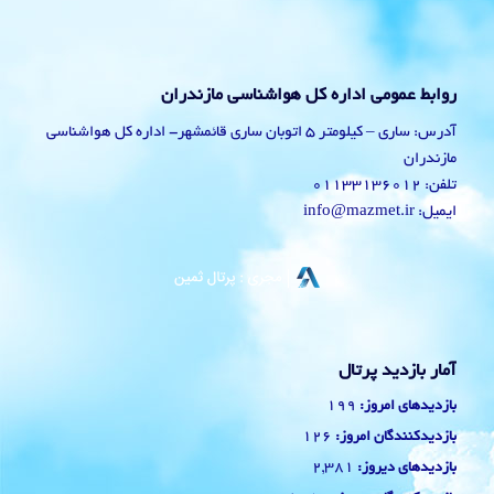
روابط عمومی اداره کل هواشناسی مازندران
آدرس: ساری – کیلومتر 5 اتوبان ساری قائمشهر- اداره کل هواشناسی
مازندران
تلفن: 01133136012
ایمیل: info@mazmet.ir
آمار بازدید پرتال
199
بازدیدهای امروز:
126
بازدیدکنندگان امروز:
2,381
بازدیدهای دیروز: