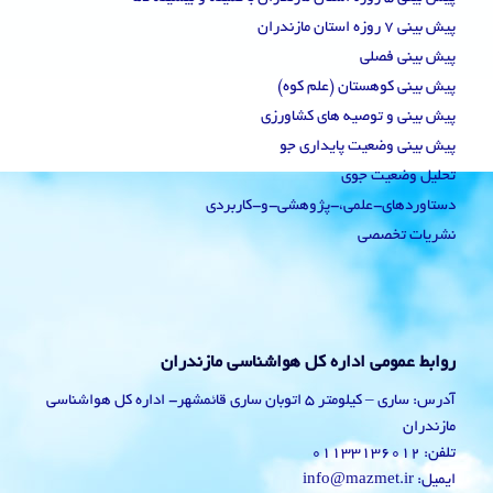
پیش بینی 7 روزه استان مازندران
پیش بینی فصلی
پیش بینی کوهستان (علم کوه)
پیش بینی و توصیه های کشاورزی
پیش بینی وضعیت پایداری جو
تحلیل وضعیت جوی
دستاوردهای-علمی،-پژوهشی-و-کاربردی
نشریات تخصصی
روابط عمومی اداره کل هواشناسی مازندران
آدرس: ساری – کیلومتر 5 اتوبان ساری قائمشهر- اداره کل هواشناسی
مازندران
تلفن: 01133136012
ایمیل: info@mazmet.ir