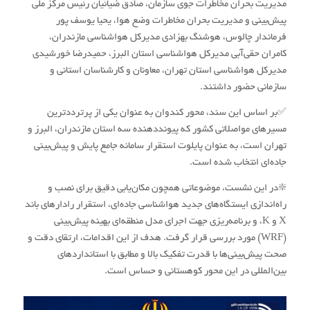
مدیریت بحران مخاطرات جوی سازمان، صادق ضیائیان رئیس مرکز ملی
پیش‌بینی و مدیریت بحران مخاطرات وضع هوا، یحیا یوسف پور
فرماندار چالوس، هوشنگ بهزادی مدیرکل هواشناسی مازندران،
کامران حقی‌آبی مدیرکل هواشناسی استان البرز، حمیدرضا خورشیدی
مدیرکل هواشناسی استان تهران، معاونان و کارشناسان استانی و
سازمانی حضور داشتند.
✅بر اساس این سند، محور کندوان به عنوان یکی از پرترددترین
مسیرهای مواصلاتی کشور که پیونددهنده سه استان مازندران، البرز و
تهران است، به عنوان پایلوت استقرار سامانه جامع پایش و پیش‌بینی
جاده‌ای انتخاب شده است.
❇️در این نشست، موضوعاتی همچون مکان‌یابی دقیق برای نصب و
راه‌اندازی ایستگاه‌های جدید هواشناسی جاده‌ای، استقرار رادارهای باند
X و K، و برنامه‌ریزی جهت اجرای مدل منطقه‌ای بهینه پیش‌بینی
(WRF) مورد بررسی قرار گرفت. هدف از این اقدامات، ارتقای دقت و
صحت پیش‌بینی‌ها با قدرت تفکیک بالا و مطابق با استانداردهای
بین‌المللی در این محور کوهستانی و حساس است.