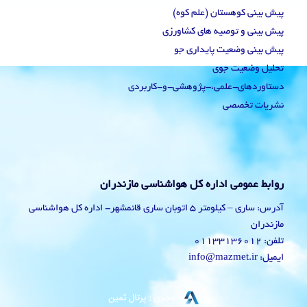
پیش بینی کوهستان (علم کوه)
پیش بینی و توصیه های کشاورزی
پیش بینی وضعیت پایداری جو
تحلیل وضعیت جوی
دستاوردهای-علمی،-پژوهشی-و-کاربردی
نشریات تخصصی
روابط عمومی اداره کل هواشناسی مازندران
آدرس: ساری – کیلومتر 5 اتوبان ساری قائمشهر- اداره کل هواشناسی
مازندران
تلفن: 01133136012
ایمیل: info@mazmet.ir