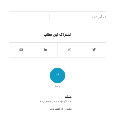
/
01 آذر 1403
اشتراک این مطلب
2
پاسخ
ميثم
02 آذر 1403 در 9:46 ب.ظ
گفته:
ممنون از لطف شما