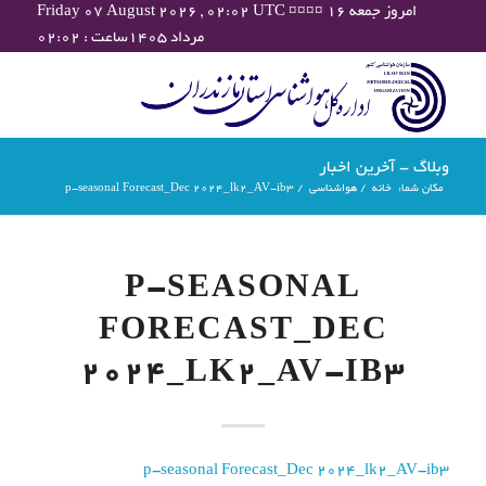
Friday 07 August 2026 , 02:02 UTC ¤¤¤¤ امروز جمعه ۱۶
مرداد ۱۴۰۵ساعت : ۰۲:۰۲
وبلاگ - آخرین اخبار
مکان شما:
خانه
/
هواشناسی
/
p-seasonal Forecast_Dec 2024_lk2_AV-ib3
P-SEASONAL
FORECAST_DEC
2024_LK2_AV-IB3
p-seasonal Forecast_Dec 2024_lk2_AV-ib3