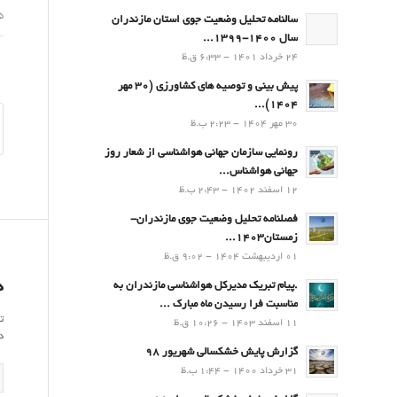
05 ا
سالنامه تحلیل وضعیت جوی استان مازندران
سال 1400-1399...
24 خرداد 1401 - 6:33 ق.ظ
پیش بینی و توصیه های کشاورزی (30 مهر
۱۴۰۴)...
30 مهر 1404 - 2:23 ب.ظ
رونمایی سازمان جهانی هواشناسی از شعار روز
جهانی هواشناس...
12 اسفند 1402 - 2:43 ب.ظ
فصلنامه تحلیل وضعیت جوی مازندران-
زمستان۱۴۰۳...
01 اردیبهشت 1404 - 9:02 ق.ظ
د
.پيام تبريك مدیرکل هواشناسی مازندران به
مناسبت فرا رسيدن ماه مبارك ...
ت
11 اسفند 1403 - 10:26 ق.ظ
د
گزارش پایش خشکسالی شهریور 98
31 خرداد 1400 - 1:44 ب.ظ