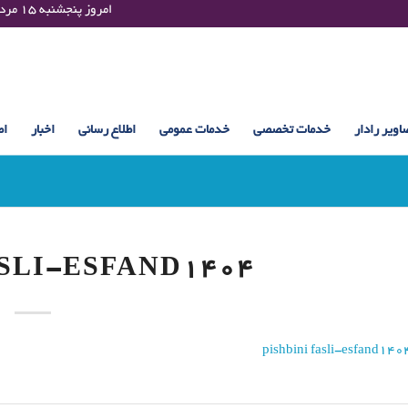
Thursday 06 August 2026 , 18:06 UTC ¤¤¤¤ امروز پنجشنبه ۱۵ مرداد ۱۴۰۵ساعت : ۱۸:۰۶
اویر رادار
خدمات تخصصی
خدمات عمومی
اطلاع رسانی
اخبار
اط
ASLI-ESFAND1404
pishbini fasli-esfand140