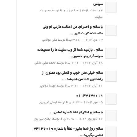
سپاس
24 اسفند 1404 - 11:36 ق.ظ توسط مدیریت
سایت
با سلام و احترام، من اصالته مازنی ام ولی
متاسفانه کارمندشهر ...
23 دی 1404 - 3:06 ب.ظ توسط علی مولائی
سلام . بازدید شما از وب سایت ما را صمیمانه
سپاسگزاریم. حضور...
18 آبان 1404 - 1:21 ب.ظ توسط محمد علی ملکی
سلام خیلی متن خوب و کاملی بود ممنون از
راهنمایی شما من همیشه ...
01 آبان 1404 - 3:02 ب.ظ توسط مهسا دولوپر
01133136019
05 مهر 1404 - 8:13 ق.ظ توسط ایمان نبی پور
با سلام و احترام لطفا شماره تماس...
17 شهریور 1404 - 7:38 ق.ظ توسط ایمان نبی پور
سلام روز شما بخیر- لطفاً با شماره 33136019
تماس بگیرید...