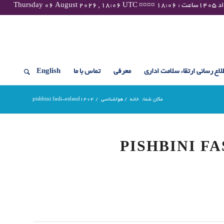
لاع رسانی ارتقاء سلامت اداری
معرفی
تماس با ما
English
مکان شما:
خانه
/
هواشناسی
/
pishbini fasli-esfand1404
PISHBINI F