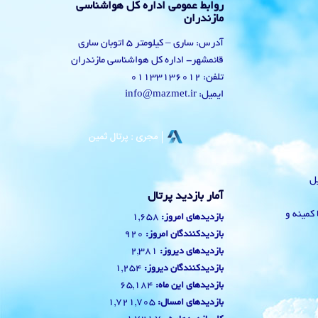
روابط عمومی اداره کل هواشناسی
مازندران
آدرس: ساری – کیلومتر 5 اتوبان ساری
قائمشهر- اداره کل هواشناسی مازندران
تلفن: 01133136012
ایمیل: info@mazmet.ir
یل
آمار بازدید پرتال
 با کمینه و
1,658
بازدیدهای امروز:
920
بازدیدکنندگان امروز:
2,381
بازدیدهای دیروز:
1,254
بازدیدکنندگان دیروز:
65,184
بازدیدهای این ماه:
1,721,705
بازدیدهای امسال: