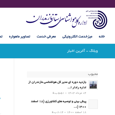
خانه
میزخدمت الکترونیکی
معرفی خدمت
تصاویر ماهواره
تص
وبلاگ - آخرین اخبار
محبوب
بازدید دوره ای مدیر کل هواشناسی مازندران از
اداره رادار ا...
04 مرداد 1403 - 5:51 ب.ظ
4
پیش بینی و توصیه های کشاورزی (18 اسفند
1400)...
18 اسفند 1400 - 2:14 ب.ظ