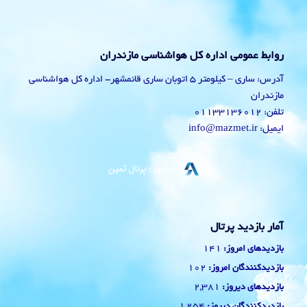
روابط عمومی اداره کل هواشناسی مازندران
آدرس: ساری – کیلومتر 5 اتوبان ساری قائمشهر- اداره کل هواشناسی
مازندران
تلفن: 01133136012
ایمیل: info@mazmet.ir
آمار بازدید پرتال
141
بازدیدهای امروز:
102
بازدیدکنندگان امروز:
2,381
بازدیدهای دیروز:
1,254