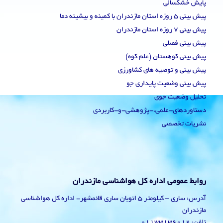
پایش خشکسالی
پیش بینی 5 روزه استان مازندران با کمینه و بیشینه دما
پیش بینی 7 روزه استان مازندران
پیش بینی فصلی
پیش بینی کوهستان (علم کوه)
پیش بینی و توصیه های کشاورزی
پیش بینی وضعیت پایداری جو
تحلیل وضعیت جوی
دستاوردهای-علمی،-پژوهشی-و-کاربردی
نشریات تخصصی
روابط عمومی اداره کل هواشناسی مازندران
آدرس: ساری – کیلومتر 5 اتوبان ساری قائمشهر- اداره کل هواشناسی
مازندران
تلفن: 01133136012