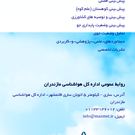
پیش بینی فصلی
پیش بینی کوهستان (علم کوه)
پیش بینی و توصیه های کشاورزی
پیش بینی وضعیت پایداری جو
تحلیل وضعیت جوی
دستاوردهای-علمی،-پژوهشی-و-کاربردی
نشریات تخصصی
روابط عمومی اداره کل هواشناسی مازندران
آدرس: ساری – کیلومتر 5 اتوبان ساری قائمشهر- اداره کل هواشناسی
مازندران
تلفن: 01133136012
ایمیل: info@mazmet.ir