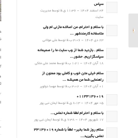
سپاس
24 اسفند 1404 - 11:36 ق.ظ توسط مدیریت
سایت
پیش بینی و توصیه های
با سلام و احترام، من اصالته مازنی ام ولی
د
کشاورزی (13 مهر ۱۴۰۴)
متاسفانه کارمندشهر ...
ن
23 دی 1404 - 3:06 ب.ظ توسط علی مولائی
ا
سلام . بازدید شما از وب سایت ما را صمیمانه
سپاسگزاریم. حضور...
ا
18 آبان 1404 - 1:21 ب.ظ توسط محمد علی ملکی
پ
سلام خیلی متن خوب و کاملی بود ممنون از
ه
راهنمایی شما من همیشه ...
ث
01 آبان 1404 - 3:02 ب.ظ توسط مهسا دولوپر
✅
01133136019
ا
05 مهر 1404 - 8:13 ق.ظ توسط ایمان نبی پور
با سلام و احترام لطفا شماره تماس...
17 شهریور 1404 - 7:38 ق.ظ توسط ایمان نبی پور
12 م
سلام روز شما بخیر- لطفاً با شماره 33136019
تماس بگیرید...