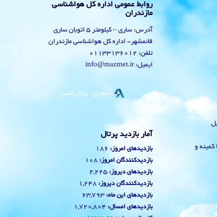
روابط عمومی اداره کل هواشناسی
مازندران
آدرس: ساری – کیلومتر 5 اتوبان ساری
قائمشهر- اداره کل هواشناسی مازندران
تلفن: 01133136012
ایمیل: info@mazmet.ir
یل
آمار بازدید پرتال
 با کمینه و
186
بازدیدهای امروز:
108
بازدیدکنندگان امروز:
2,225
بازدیدهای دیروز:
1,248
بازدیدکنندگان دیروز:
63,793
بازدیدهای این ماه:
1,720,804
بازدیدهای امسال: