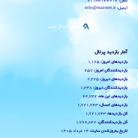
تلفن: 01133136012
ایمیل: info@mazmet.ir
آمار بازدید پرتال
1,125
بازدیدهای امروز:
657
بازدیدکنندگان امروز:
2,225
بازدیدهای دیروز:
1,248
بازدیدکنندگان دیروز:
64,732
بازدیدهای این ماه:
1,721,743
بازدیدهای امسال:
1,721,743
کل بازدیدها:
1,766,842
کل بازدیدکنند‌گان:
14 مرداد 1405
تاریخ به‌روزشدن سایت: