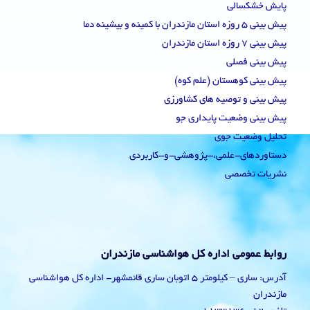
پایش خشکسالی
پیش بینی 5 روزه استان مازندران با کمینه و بیشینه دما
پیش بینی 7 روزه استان مازندران
پیش بینی فصلی
پیش بینی کوهستان (علم کوه)
پیش بینی و توصیه های کشاورزی
پیش بینی وضعیت پایداری جو
تحلیل وضعیت جوی
دستاوردهای-علمی،-پژوهشی-و-کاربردی
نشریات تخصصی
روابط عمومی اداره کل هواشناسی مازندران
آدرس: ساری – کیلومتر 5 اتوبان ساری قائمشهر- اداره کل هواشناسی
مازندران