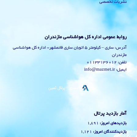
نشریات تخصصی
روابط عمومی اداره کل هواشناسی مازندران
آدرس: ساری – کیلومتر 5 اتوبان ساری قائمشهر- اداره کل هواشناسی
مازندران
تلفن: 01133136012
ایمیل: info@mazmet.ir
آمار بازدید پرتال
1,891
بازدیدهای امروز:
1,121
بازدیدکنندگان امروز: