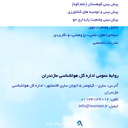
پیش بینی کوهستان (علم کوه)
پیش بینی و توصیه های کشاورزی
پیش بینی وضعیت پایداری جو
تحلیل وضعیت جوی
دستاوردهای-علمی،-پژوهشی-و-کاربردی
نشریات تخصصی
روابط عمومی اداره کل هواشناسی مازندران
آدرس: ساری – کیلومتر 5 اتوبان ساری قائمشهر- اداره کل هواشناسی
مازندران
تلفن: 01133136012
ایمیل: info@mazmet.ir