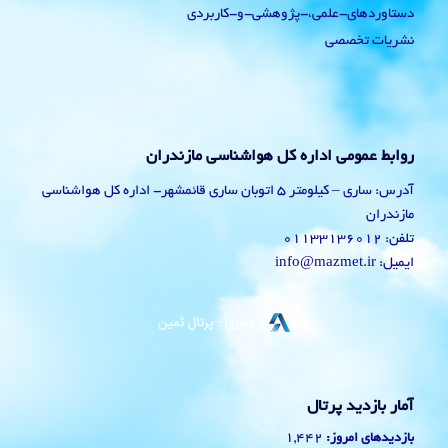
دستاوردهای-علمی،-پژوهشی-و-کاربردی
نشریات تخصصی
روابط عمومی اداره کل هواشناسی مازندران
آدرس: ساری – کیلومتر 5 اتوبان ساری قائمشهر- اداره کل هواشناسی
مازندران
تلفن: 01133136012
ایمیل: info@mazmet.ir
آمار بازدید پرتال
1,442
بازدیدهای امروز: