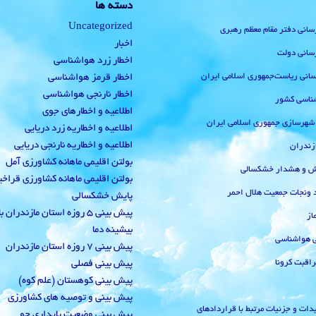
دسته ها
Uncategorized
رسانی دفتر مقام معظم رهبری
اخبار
رسانی دولت
اخطار زرد هواشناسی
‌رسانی ریاست‌جمهوری اسلامی ایران
اخطار قرمز هواشناسی
اخطار نارنجی هواشناسی
ناسی کشور
اطلاعیه و اخطارهای جوی
 شهرسازی جمهوری اسلامی ایران
اطلاعیه و اخطاریه زرد دریایی
اطلاعیه و اخطاریه نارنجی دریایی
زندران
بولتن اقلیمی ماهانه کشاورزی آمل
یش و هشدار خشکسالی
بولتن اقلیمی ماهانه کشاورزی قراخ
 ونجات جمعیت هلال احمر
پایش خشکسالی
پیش بینی 5 روزه استان مازندران
از
بیشینه دما
ی هواشناسی
پیش بینی 7 روزه استان مازندران
راقبت کرونا
پیش بینی فصلی
پیش بینی کوهستان (علم کوه)
پیش بینی و توصیه های کشاورزی
دات و جزئیات مرتبط با قراردادهای
پیش بینی وضعیت پایداری جو