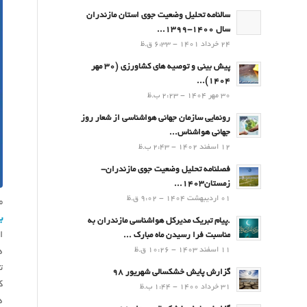
سالنامه تحلیل وضعیت جوی استان مازندران
سال 1400-1399...
24 خرداد 1401 - 6:33 ق.ظ
پیش بینی و توصیه های کشاورزی (30 مهر
۱۴۰۴)...
30 مهر 1404 - 2:23 ب.ظ
رونمایی سازمان جهانی هواشناسی از شعار روز
جهانی هواشناس...
12 اسفند 1402 - 2:43 ب.ظ
فصلنامه تحلیل وضعیت جوی مازندران-
زمستان۱۴۰۳...
01 اردیبهشت 1404 - 9:02 ق.ظ
م
ب
.پيام تبريك مدیرکل هواشناسی مازندران به
ا
مناسبت فرا رسيدن ماه مبارك ...
11 اسفند 1403 - 10:26 ق.ظ
ه
ت
گزارش پایش خشکسالی شهریور 98
ک
31 خرداد 1400 - 1:44 ب.ظ
ه