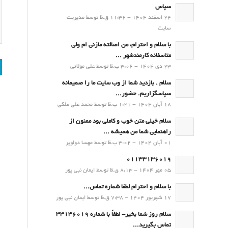
سپاس
24 اسفند 1404 - 11:36 ق.ظ توسط مدیریت
سایت
با سلام و احترام، من اصالته مازنی ام ولی
متاسفانه کارمندشهر ...
23 دی 1404 - 3:06 ب.ظ توسط علی مولائی
سلام . بازدید شما از وب سایت ما را صمیمانه
سپاسگزاریم. حضور...
18 آبان 1404 - 1:21 ب.ظ توسط محمد علی ملکی
سلام خیلی متن خوب و کاملی بود ممنون از
راهنمایی شما من همیشه ...
01 آبان 1404 - 3:02 ب.ظ توسط مهسا دولوپر
01133136019
05 مهر 1404 - 8:13 ق.ظ توسط ایمان نبی پور
با سلام و احترام لطفا شماره تماس...
17 شهریور 1404 - 7:38 ق.ظ توسط ایمان نبی پور
سلام روز شما بخیر- لطفاً با شماره 33136019
تماس بگیرید...