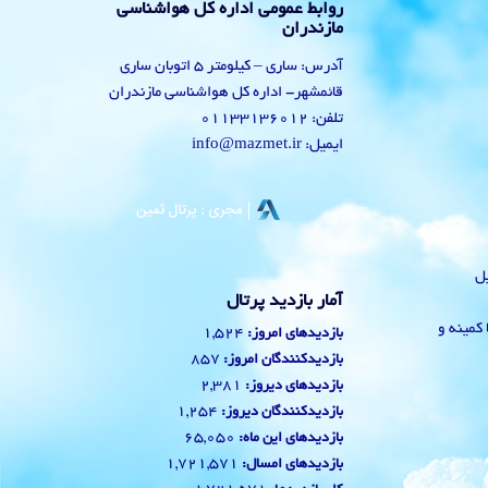
روابط عمومی اداره کل هواشناسی
مازندران
آدرس: ساری – کیلومتر 5 اتوبان ساری
قائمشهر- اداره کل هواشناسی مازندران
تلفن: 01133136012
ایمیل: info@mazmet.ir
یل
آمار بازدید پرتال
 با کمینه و
1,524
بازدیدهای امروز:
857
بازدیدکنندگان امروز:
2,381
بازدیدهای دیروز:
1,254
بازدیدکنندگان دیروز:
65,050
بازدیدهای این ماه:
1,721,571
بازدیدهای امسال: