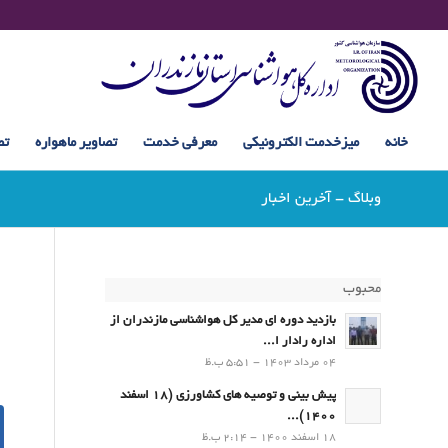
خانه
میزخدمت الکترونیکی
معرفی خدمت
تصاویر ماهواره
تص
وبلاگ - آخرین اخبار
محبوب
بازدید دوره ای مدیر کل هواشناسی مازندران از
اداره رادار ا...
04 مرداد 1403 - 5:51 ب.ظ
پیش بینی و توصیه های کشاورزی (18 اسفند
1400)...
18 اسفند 1400 - 2:14 ب.ظ