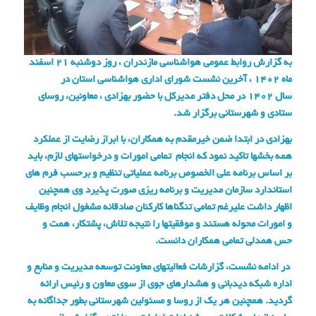
به گزارش روابط عمومی هواشناسی مازندران ، روز دوشنبه
21 اسفند
ماه
۱۴۰۲
، آخرین نشست شورای اداری هواشناسی استان در
سال
۱۴۰۲
در محل دفتر مدیرکل با حضور
بهزادی
، معاونین، روسای
ستادی و شهرستانی برگزار شد
.
بهزادی
در ابتدا ضمن خیرمقدم به همکاران، با ابراز رضایت از عملکرد
همه بخشها تاکید نمود که انجام
تمامی امورات و درخواستهای لازم، باید
بر اساس برنامه علی الخصوص برنامه عملیاتی تنظیم و برحسب فرم های
استاندارد سازمان مدیریت و برنامه ریزی صورت پذیرد وی همچنین
اظهار داشت علیرغم تمامی تنگناها کارکنان صادقانه مشغول انجام وظایف
و امورات محوله هستند و موفقیتها را نتیجه تلاش، پشتکار، همت و
حس همدلی تمامی همکاران دانست
.
در ادامه نشست، گزارشات فعالیتهای معاونت توسعه مدیریت و منابع و
اداره شبکه دیدبانی و هشدارهای جوی از سوی معاون و رئیس ارائه
گردید. همچنین هر یک از روسا و مسئولین شهرستانی بطور جداگانه به