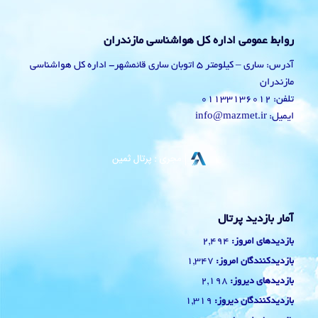
روابط عمومی اداره کل هواشناسی مازندران
آدرس: ساری – کیلومتر 5 اتوبان ساری قائمشهر- اداره کل هواشناسی
مازندران
تلفن: 01133136012
ایمیل: info@mazmet.ir
آمار بازدید پرتال
2,494
بازدیدهای امروز:
1,347
بازدیدکنندگان امروز:
2,198
بازدیدهای دیروز:
1,319
بازدیدکنندگان دیروز: