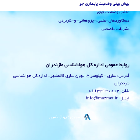
پیش بینی وضعیت پایداری جو
تحلیل وضعیت جوی
دستاوردهای-علمی،-پژوهشی-و-کاربردی
نشریات تخصصی
روابط عمومی اداره کل هواشناسی مازندران
آدرس: ساری – کیلومتر 5 اتوبان ساری قائمشهر- اداره کل هواشناسی
مازندران
تلفن: 01133136012
ایمیل: info@mazmet.ir