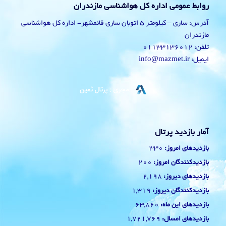
روابط عمومی اداره کل هواشناسی مازندران
آدرس: ساری – کیلومتر 5 اتوبان ساری قائمشهر- اداره کل هواشناسی
مازندران
تلفن: 01133136012
ایمیل: info@mazmet.ir
آمار بازدید پرتال
330
بازدیدهای امروز:
200
بازدیدکنندگان امروز:
2,198
بازدیدهای دیروز:
1,319
بازدیدکنندگان دیروز:
63,860
بازدیدهای این ماه:
1,721,769
بازدیدهای امسال: