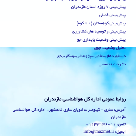
پیش بینی 7 روزه استان مازندران
پیش بینی فصلی
پیش بینی کوهستان (علم کوه)
پیش بینی و توصیه های کشاورزی
پیش بینی وضعیت پایداری جو
تحلیل وضعیت جوی
دستاوردهای-علمی،-پژوهشی-و-کاربردی
نشریات تخصصی
روابط عمومی اداره کل هواشناسی مازندران
آدرس: ساری – کیلومتر 5 اتوبان ساری قائمشهر- اداره کل هواشناسی
مازندران
تلفن: 01133136012
ایمیل: info@mazmet.ir