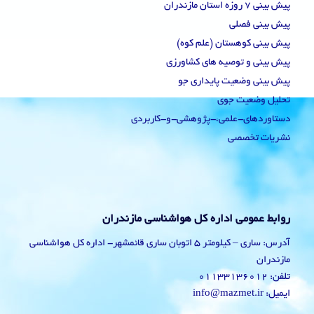
پیش بینی 7 روزه استان مازندران
پیش بینی فصلی
پیش بینی کوهستان (علم کوه)
پیش بینی و توصیه های کشاورزی
پیش بینی وضعیت پایداری جو
تحلیل وضعیت جوی
دستاوردهای-علمی،-پژوهشی-و-کاربردی
نشریات تخصصی
روابط عمومی اداره کل هواشناسی مازندران
آدرس: ساری – کیلومتر 5 اتوبان ساری قائمشهر- اداره کل هواشناسی
مازندران
تلفن: 01133136012
ایمیل: info@mazmet.ir