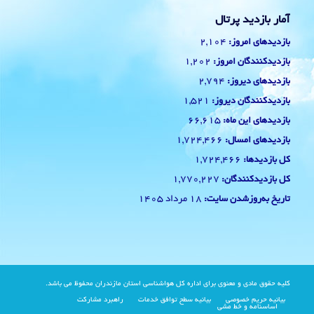
آمار بازدید پرتال
2,104
بازدیدهای امروز:
1,202
بازدیدکنندگان امروز:
2,794
بازدیدهای دیروز:
1,521
بازدیدکنندگان دیروز:
66,615
بازدیدهای این ماه:
1,724,466
بازدیدهای امسال:
1,724,466
کل بازدیدها:
1,770,227
کل بازدیدکنند‌گان:
18 مرداد 1405
تاریخ به‌روزشدن سایت:
کلیه حقوق مادی و معنوی برای اداره کل هواشناسی استان مازندران محفوظ می باشد.
بیانیه حریم خصوصی
بیانیه سطح توافق خدمات
راهبرد مشارکت
اساسنامه و خط مشی