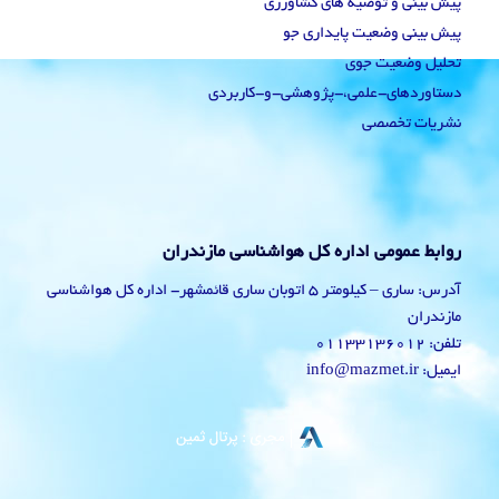
پیش بینی و توصیه های کشاورزی
پیش بینی وضعیت پایداری جو
تحلیل وضعیت جوی
دستاوردهای-علمی،-پژوهشی-و-کاربردی
نشریات تخصصی
روابط عمومی اداره کل هواشناسی مازندران
آدرس: ساری – کیلومتر 5 اتوبان ساری قائمشهر- اداره کل هواشناسی
مازندران
تلفن: 01133136012
ایمیل: info@mazmet.ir